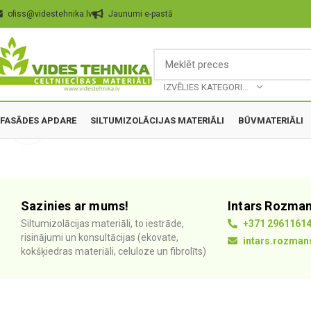
ofiss@videstehnika.lv
Jaunumi e-pastā
IZVĒLIES KATEGORIJU
360 product view
FASĀDES APDARE
SILTUMIZOLĀCIJAS MATERIĀLI
BŪVMATERIĀLI
Palielināt
Sazinies ar mums!
Intars Rozma
Siltumizolācijas materiāli, to iestrāde,
+371 2961161
risinājumi un konsultācijas (ekovate,
intars.rozman
kokšķiedras materiāli, celuloze un fibrolīts)