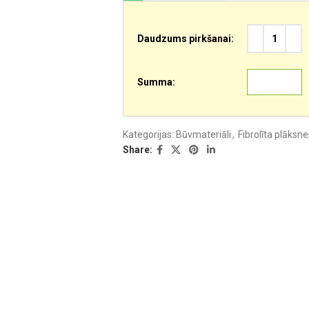
Daudzums pirkšanai:
Summa:
Kategorijas:
Būvmateriāli
,
Fibrolīta plāksne
Share: