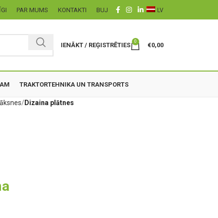
ĪGI
PAR MUMS
KONTAKTI
BUJ
LV
0
IENĀKT / REĢISTRĒTIES
€
0,00
ZAM
TRAKTORTEHNIKA UN TRANSPORTS
plāksnes
Dizaina plātnes
ma