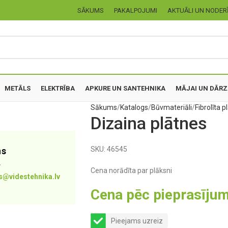
SĀKUMS
PAKALPOJUMI
AKTUĀLI UN NODER
METĀLS
ELEKTRĪBA
APKURE UN SANTEHNIKA
MĀJAI UN DĀR
Sākums
Katalogs
Būvmateriāli
Fibrolīta 
Dizaina plātnes
SKU:
46545
ns
4
Cena norādīta par plāksni
s@videstehnika.lv
Cena pēc pieprasīju
Pieejams uzreiz