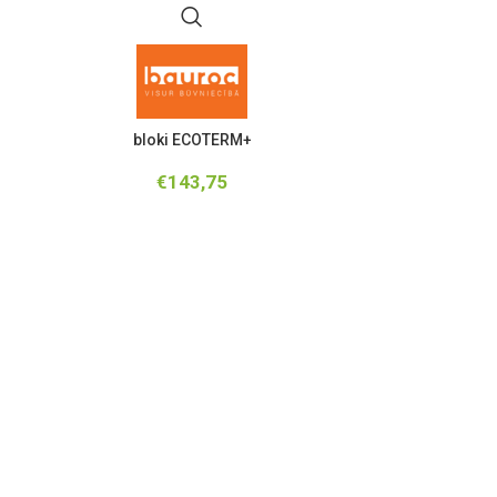
bloki ECOTERM+
OSB celt
€
143,75
€
14,28
Bi
10
12
PIEV