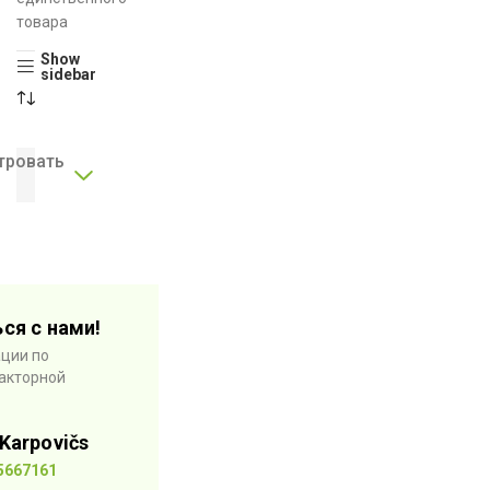
товара
Show
sidebar
тровать
ся с нами!
ции по
акторной
Karpovičs
5667161