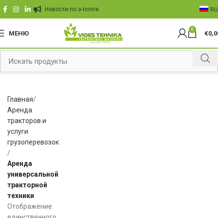
Hовости по э-почте
RU
0
МЕНЮ
€
0,0
Главная
Aрендa
тракторов и
услуги
грузоперевозок
Aрендa
универсальной
тракторной
техники
Отображение
единственного