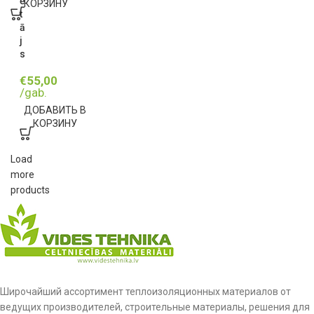
ē
КОРЗИНУ
t
ā
j
s
€
55,00
/gab.
ДОБАВИТЬ В
КОРЗИНУ
Load
more
products
Широчайший ассортимент теплоизоляционных материалов от
ведущих производителей, строительные материалы, решения для