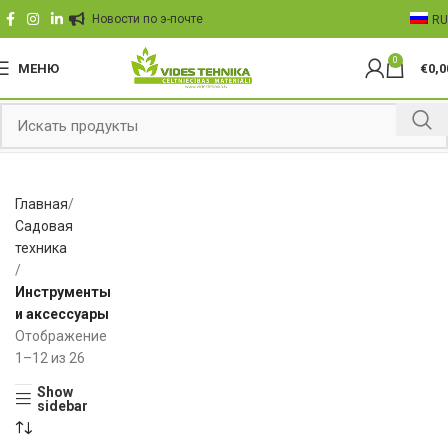
Hовости по э-почте
RU
0
МЕНЮ
€
0,0
Главная
Садовая
техника
Инструменты
и аксессуары
Отображение
1–12 из 26
Show
sidebar