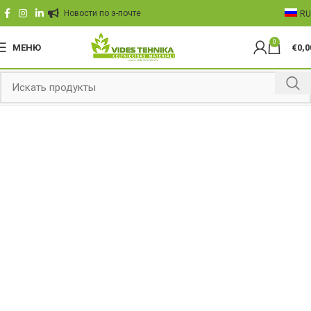
Hовости по э-почте
RU
0
МЕНЮ
€
0,0