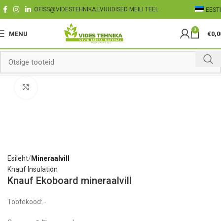
OFISS@VIDESTEHNIKA.LV
UUDISED MEILI TEEL
EESTI
0
MENU
€
0,0
Click to enlarge
Esileht
Mineraalvill
Knauf Insulation
Knauf Ekoboard mineraalvill
Tootekood:
-