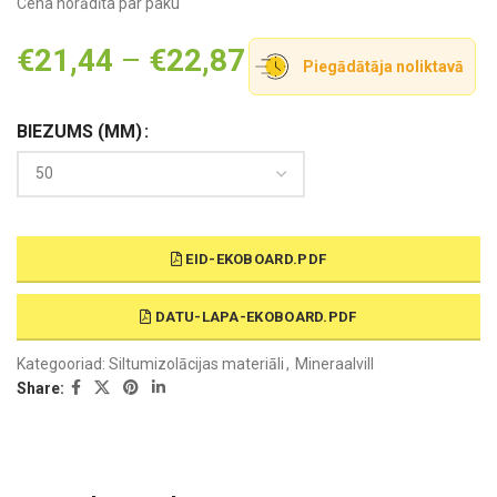
Cena norādīta par paku
€
21,44
–
€
22,87
Piegādātāja noliktavā
BIEZUMS (MM)
EID-EKOBOARD.PDF
DATU-LAPA-EKOBOARD.PDF
Kategooriad:
Siltumizolācijas materiāli
,
Mineraalvill
Share: