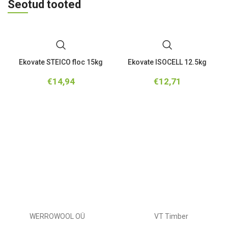
Seotud tooted
Ekovate STEICO floc 15kg
Ekovate ISOCELL 12.5kg
€
14,94
€
12,71
WERROWOOL OÜ
VT Timber