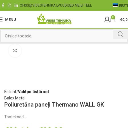
OFISS@VIDESTEHNIKA.LV
UUDISED MEILI TEEL
EESTI
0
MENU
€
0,0
Click to enlarge
Esileht
Vahtpolüstürool
Balex Metal
Poliuretāna paneļi Thermano WALL GK
Tootekood:
-