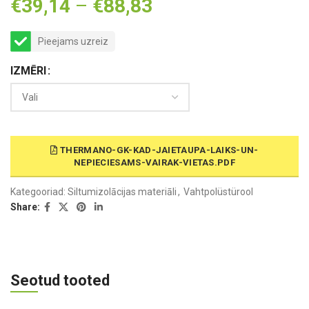
€
39,14
–
€
88,83
Pieejams uzreiz
IZMĒRI
THERMANO-GK-KAD-JAIETAUPA-LAIKS-UN-
NEPIECIESAMS-VAIRAK-VIETAS.PDF
Kategooriad:
Siltumizolācijas materiāli
,
Vahtpolüstürool
Share:
Seotud tooted