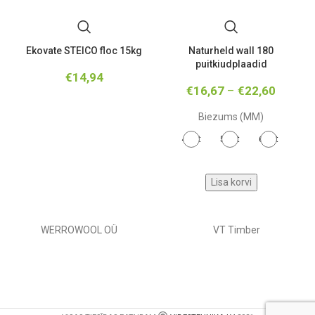
Ekovate STEICO floc 15kg
Naturheld wall 180
puitkiudplaadid
€
14,94
€
16,67
–
€
22,60
Biezums (MM)
40-et
50-et
60-et
Lisa korvi
WERROWOOL OÜ
VT Timber