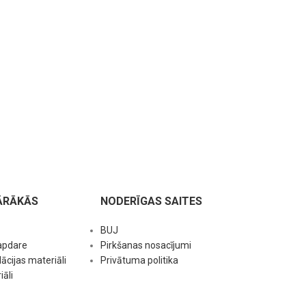
ĀRĀKĀS
NODERĪGAS SAITES
BUJ
apdare
Pirkšanas nosacījumi
ācijas materiāli
Privātuma politika
āli