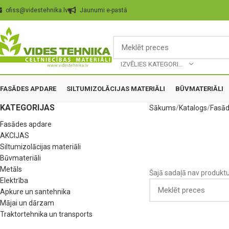
ofiss@videstehnika.lv
Jaunumi e-pastā
IZVĒLIES KATEGORIJU
FASĀDES APDARE
SILTUMIZOLĀCIJAS MATERIĀLI
BŪVMATERIĀLI
KATEGORIJAS
Sākums
Katalogs
Fasād
Fasādes apdare
AKCIJAS
Siltumizolācijas materiāli
Būvmateriāli
Metāls
Šajā sadaļā nav produkt
Elektrība
Apkure un santehnika
Mājai un dārzam
Traktortehnika un transports