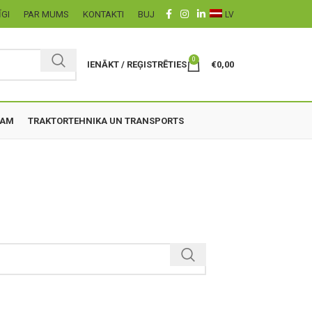
ĪGI
PAR MUMS
KONTAKTI
BUJ
LV
0
IENĀKT / REĢISTRĒTIES
€
0,00
ZAM
TRAKTORTEHNIKA UN TRANSPORTS