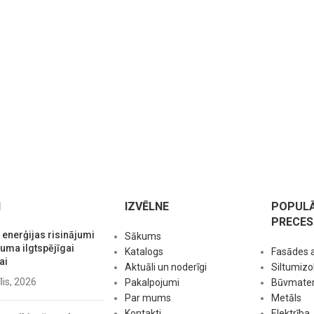
I
IZVĒLNE
POPUL
PRECES
 enerģijas risinājumi
Sākums
ma ilgtspējīgai
Katalogs
Fasādes 
ai
Aktuāli un noderīgi
Siltumizol
īlis, 2026
Pakalpojumi
Būvmateri
Par mums
Metāls
Kontakti
Elektrība