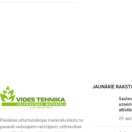
JAUNĀKIE RAKST
Saules
uzņēmu
attīstīb
29. apr
Plašākais siltumizolācijas materiālu klāsts no
pasaulē vadošajiem ražotājiem, celtniecības