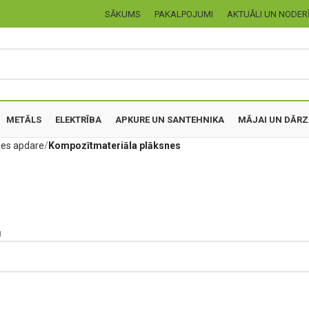
SĀKUMS
PAKALPOJUMI
AKTUĀLI UN NODER
METĀLS
ELEKTRĪBA
APKURE UN SANTEHNIKA
MĀJAI UN DĀR
es apdare
Kompozītmateriāla plāksnes
u