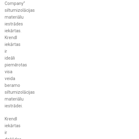
Company”
siltumizolācijas
materiālu
iestrādes
iekārtas.
Krendl
iekārtas
ir
ideāli
piemērotas
visa
veida
beramo
siltumizolācijas
materiālu
iestrādei.
Krendl
iekārtas
ir