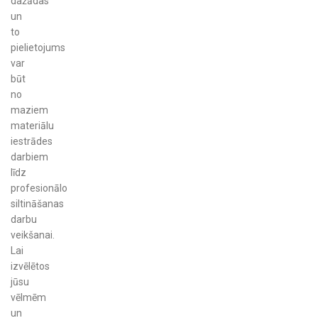
dažādas
un
to
pielietojums
var
būt
no
maziem
materiālu
iestrādes
darbiem
līdz
profesionālo
siltināšanas
darbu
veikšanai.
Lai
izvēlētos
jūsu
vēlmēm
un