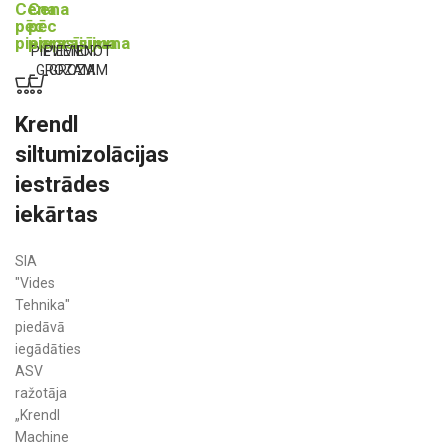
Cena
Cena
pēc
pēc
pieprasījuma
pieprasījuma
PIEVIENOT
PIEVIENOT
GROZAM
GROZAM
Krendl
siltumizolācijas
iestrādes
iekārtas
SIA
"Vides
Tehnika"
piedāvā
iegādāties
ASV
ražotāja
„Krendl
Machine