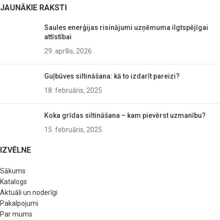
JAUNĀKIE RAKSTI
Saules enerģijas risinājumi uzņēmuma ilgtspējīgai
attīstībai
29. aprīlis, 2026
Guļbūves siltināšana: kā to izdarīt pareizi?
18. februāris, 2025
Koka grīdas siltināšana – kam pievērst uzmanību?
15. februāris, 2025
IZVĒLNE
Sākums
Katalogs
Aktuāli un noderīgi
Pakalpojumi
Par mums