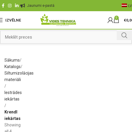
Jaunumi e-pastā
LV
0
IZVĒLNE
€
0,0
Sākums
Katalogs
Siltumizolācijas
materiāli
Iestrādes
iekārtas
Krendl
iekārtas
Showing
all 4