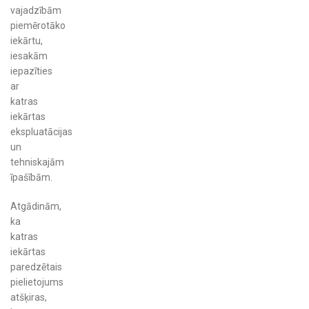
vajadzībām
piemērotāko
iekārtu,
iesakām
iepazīties
ar
katras
iekārtas
ekspluatācijas
un
tehniskajām
īpašībām.
Atgādinām,
ka
katras
iekārtas
paredzētais
pielietojums
atšķiras,