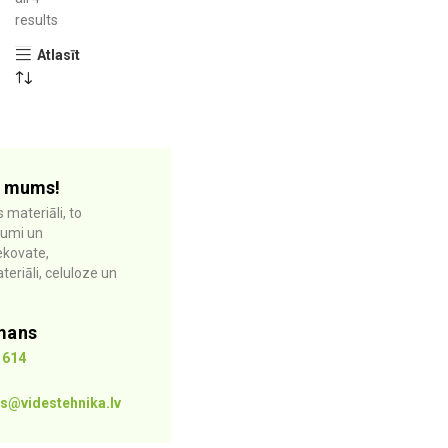
results
Atlasīt
r mums!
 materiāli, to
ājumi un
ekovate,
eriāli, celuloze un
mans
1614
s@videstehnika.lv