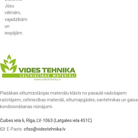
Jūsu
vēlmēm,
vajadzībām
un
iespējām.
Plašākais siltumizolācijas materiālu klāsts no pasaulē vadošajiem
ražotājiem, celtniecības materiāli, siltumapgādes, santehnikas un gaisa
kondicionēšanas risinājumi.
Čuibes iela 6, Rīga, LV-1063 (Latgales iela 451C)
E-Pasts:
ofiss@videstehnika.lv