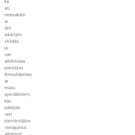
kā
arī,
neiesakām
ar
šīm
iekārtām
strādāt,
ja
nav
atbilstošas
pieredzes.
Konsultējieties
ar
mūsu
speciālistiem,
kas
palīdzēs
rast
piemērotākos
risinājumus
atbilstoši