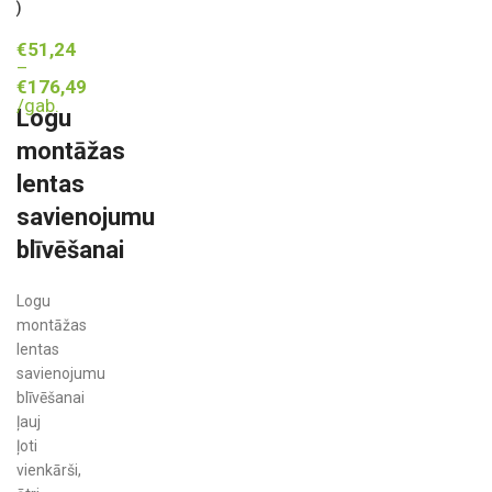
)
€
51,24
–
€
176,49
/gab.
Logu
montāžas
lentas
savienojumu
blīvēšanai
Logu
montāžas
lentas
savienojumu
blīvēšanai
ļauj
ļoti
vienkārši,