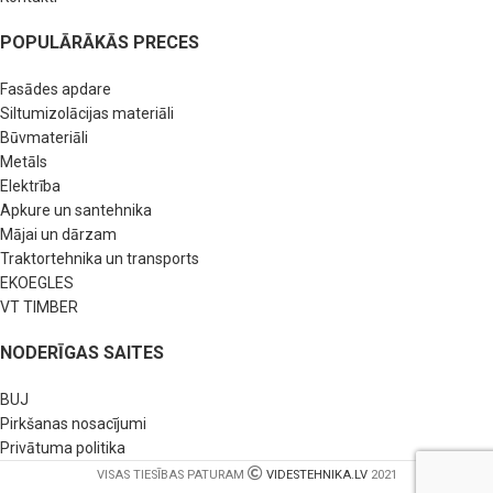
POPULĀRĀKĀS PRECES
Fasādes apdare
Siltumizolācijas materiāli
Būvmateriāli
Metāls
Elektrība
Apkure un santehnika
Mājai un dārzam
Traktortehnika un transports
EKOEGLES
VT TIMBER
NODERĪGAS SAITES
BUJ
Pirkšanas nosacījumi
Privātuma politika
VISAS TIESĪBAS PATURAM
VIDESTEHNIKA.LV
2021