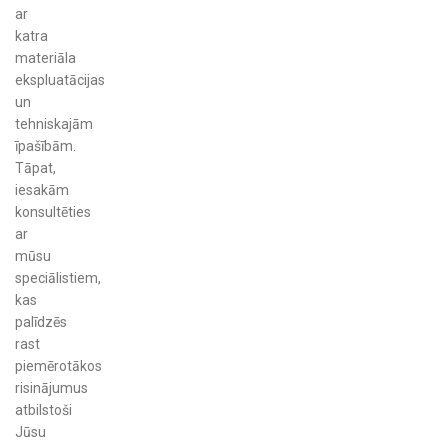
ar
katra
materiāla
ekspluatācijas
un
tehniskajām
īpašībām.
Tāpat,
iesakām
konsultēties
ar
mūsu
speciālistiem,
kas
palīdzēs
rast
piemērotākos
risinājumus
atbilstoši
Jūsu