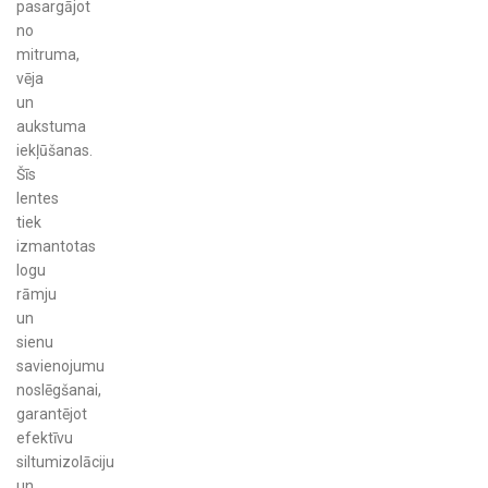
pasargājot
no
mitruma,
vēja
un
aukstuma
iekļūšanas.
Šīs
lentes
tiek
izmantotas
logu
rāmju
un
sienu
savienojumu
noslēgšanai,
garantējot
efektīvu
siltumizolāciju
un