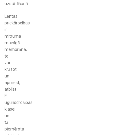
uzstādīšanā.
Lentas
priekšrocības
ir
mitruma
mainīgā
membrāna,
to
var
krāsot
un
apmest,
atbilst
E
ugunsdrošības
klasei
un
tā
piemērota