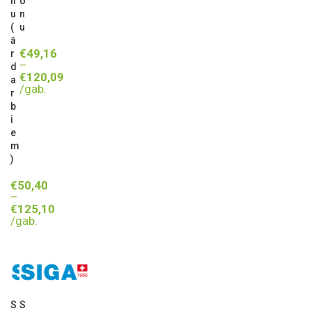
n
o
u
n
(
u
ā
€
49,16
r
–
d
€
120,09
a
/gab.
r
b
i
e
m
)
€
50,40
–
€
125,10
/gab.
S
S