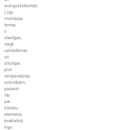
energoefektivitāti.
Logu
montāžas
lentas
ir
elastīgas,
viegli
uzstādāmas
un
izturīgas
pret
temperatūras
svārstībām,
padarot
tās
par
būtisku
elementu
kvalitatīvā
logu