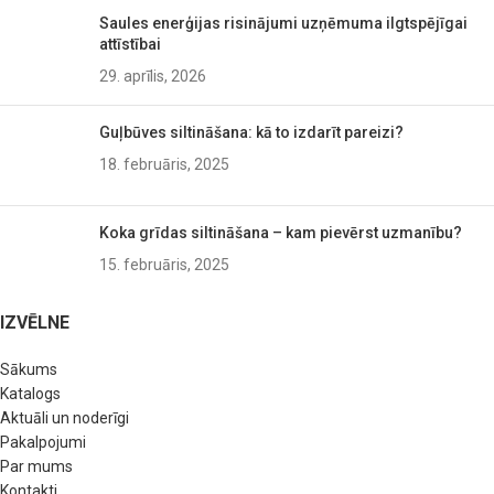
Saules enerģijas risinājumi uzņēmuma ilgtspējīgai
attīstībai
29. aprīlis, 2026
Guļbūves siltināšana: kā to izdarīt pareizi?
18. februāris, 2025
Koka grīdas siltināšana – kam pievērst uzmanību?
15. februāris, 2025
IZVĒLNE
Sākums
Katalogs
Aktuāli un noderīgi
Pakalpojumi
Par mums
Kontakti