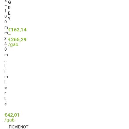
G
–
R
1
E
0
Y
0
m
€
162,14
m
–
x
€
265,29
/gab.
4
0
m
,
l
ī
m
l
e
n
t
e
€
42,01
/gab.
PIEVIENOT