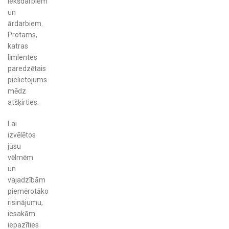
iekšdarbiem
un
ārdarbiem.
Protams,
katras
līmlentes
paredzētais
pielietojums
mēdz
atšķirties.
Lai
izvēlētos
jūsu
vēlmēm
un
vajadzībām
piemērotāko
risinājumu,
iesakām
iepazīties