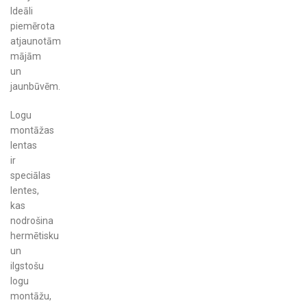
Ideāli
piemērota
atjaunotām
mājām
un
jaunbūvēm.
Logu
montāžas
lentas
ir
speciālas
lentes,
kas
nodrošina
hermētisku
un
ilgstošu
logu
montāžu,