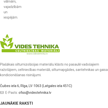
vēlmēm,
vajadzībām
un
iespējām.
Plašākais siltumizolācijas materiālu klāsts no pasaulē vadošajiem
ražotājiem, celtniecības materiāli, siltumapgādes, santehnikas un gaisa
kondicionēšanas risinājumi.
Čuibes iela 6, Rīga, LV-1063 (Latgales iela 451C)
E-Pasts:
ofiss@videstehnika.lv
JAUNĀKIE RAKSTI