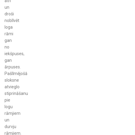
ātri
un
droši
noblīvēt
loga
rāmi
gan
no
iekšpuses,
gan
ārpuses.
Pašlīmējošā
sloksne
atvieglo
stiprināšanu
pie
logu
rāmjiem
un
durvju
rāmjiem.