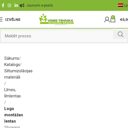
Jaunumi e-pastā
LV
0
IZVĒLNE
€
0,0
Sākums
Katalogs
Siltumizolācijas
materiāli
Līmes,
līmlentas
Logu
montāžas
lentas
Showing