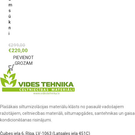
m
s
ū
k
n
i
€
299,00
€
220,00
PIEVIENOT
GROZAM
Plašākais siltumizolācijas materiālu klāsts no pasaulē vadošajiem
ražotājiem, celtniecības materiāli, siltumapgādes, santehnikas un gaisa
kondicionēšanas risinājumi.
Čuibes iela 6, Rīga, LV-1063 (Latgales iela 451C)