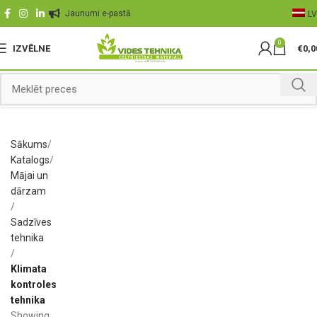
Jaunumi e-pastā
LV
0
IZVĒLNE
€
0,0
Sākums
Katalogs
Mājai un
dārzam
Sadzīves
tehnika
Klimata
kontroles
tehnika
Showing