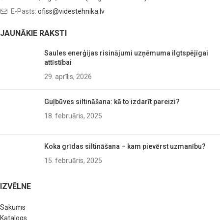
E-Pasts:
ofiss@videstehnika.lv
JAUNĀKIE RAKSTI
Saules enerģijas risinājumi uzņēmuma ilgtspējīgai
attīstībai
29. aprīlis, 2026
Guļbūves siltināšana: kā to izdarīt pareizi?
18. februāris, 2025
Koka grīdas siltināšana – kam pievērst uzmanību?
15. februāris, 2025
IZVĒLNE
Sākums
Katalogs