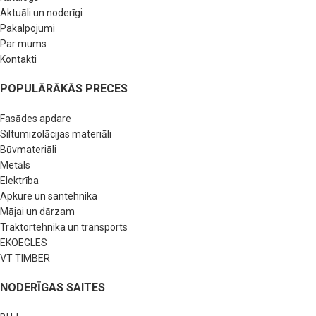
Aktuāli un noderīgi
Pakalpojumi
Par mums
Kontakti
POPULĀRĀKĀS PRECES
Fasādes apdare
Siltumizolācijas materiāli
Būvmateriāli
Metāls
Elektrība
Apkure un santehnika
Mājai un dārzam
Traktortehnika un transports
EKOEGLES
VT TIMBER
NODERĪGAS SAITES