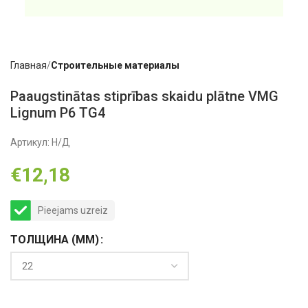
Главная
Строительные материалы
Paaugstinātas stiprības skaidu plātne VMG
Lignum P6 TG4
Артикул:
Н/Д
€
12,18
Pieejams uzreiz
ТОЛЩИНА (MM)