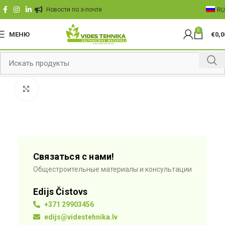
Hовости по э-почте
RU
0
МЕНЮ
€
0,0
Click to enlarge
Связаться с нами!
Общестроительные материалы и консультации
Edijs Čistovs
+371 29903456
edijs@videstehnika.lv