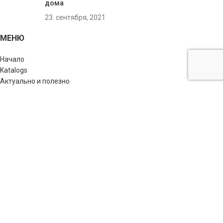
домa
23. сентября, 2021
МЕНЮ
Начало
Katalogs
Актуально и полезно
Yслуги
О нас
Kонтакты
САМЫЕ ПОПУЛЯРНЫЕ ТОВАРЫ
Теплоизоляционные материалы
Строительные материалы
Отопление
ПОЛЕЗНЫЕ САЙТЫ
Часто задаваемые вопросы