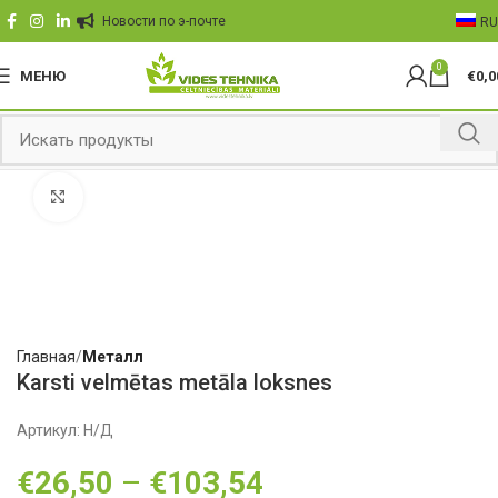
Hовости по э-почте
RU
0
МЕНЮ
€
0,0
Click to enlarge
Главная
Металл
Karsti velmētas metāla loksnes
Артикул:
Н/Д
€
26,50
–
€
103,54