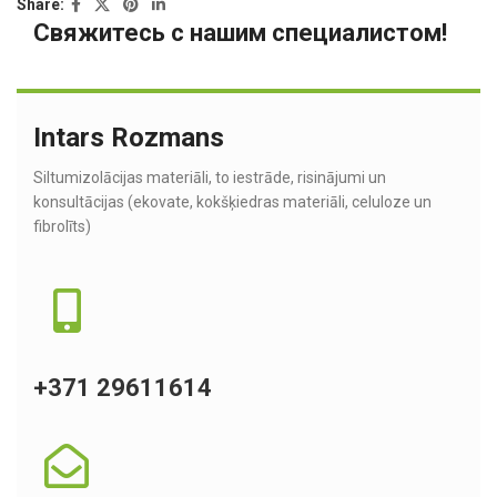
Share:
Свяжитесь с нашим специалистом!
Intars Rozmans
Siltumizolācijas materiāli, to iestrāde, risinājumi un
konsultācijas (ekovate, kokšķiedras materiāli, celuloze un
fibrolīts)
+371 29611614