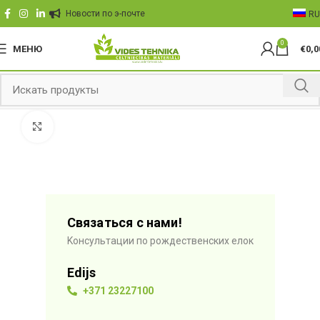
Hовости по э-почте
RU
0
МЕНЮ
€
0,0
Click to enlarge
Связаться с нами!
Kонсультации по рождественских елок
Edijs
+371 23227100