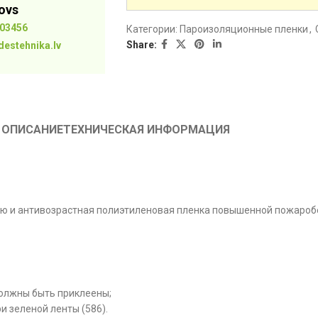
tovs
03456
Категории:
Пароизоляционные пленки
,
Share:
destehnika.lv
ОПИСАНИЕ
ТЕХНИЧЕСКАЯ ИНФОРМАЦИЯ
ю и антивозрастная полиэтиленовая пленка повышенной пожаробез
должны быть приклеены;
и зеленой ленты (586).