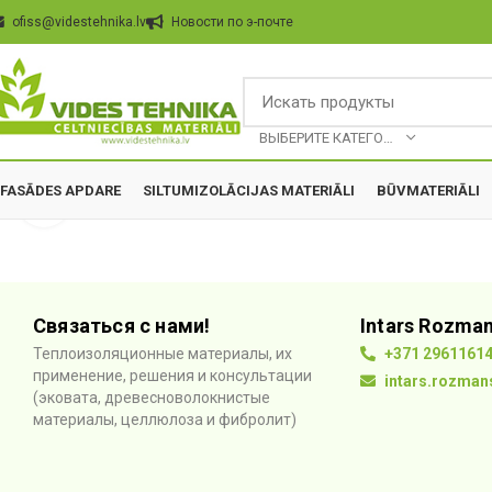
ofiss@videstehnika.lv
Hовости по э-почте
BЫБЕРИТЕ КАТЕГОРИЮ
FASĀDES APDARE
SILTUMIZOLĀCIJAS MATERIĀLI
BŪVMATERIĀLI
Click to enlarge
Связаться с нами!
Intars Rozma
Теплоизоляционные материалы, их
+371 2961161
применение, решения и консультации
intars.rozman
(эковата, древесноволокнистые
материалы, целлюлоза и фибролит)