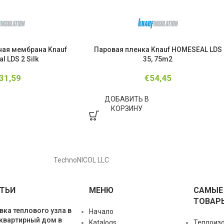
ая мембрана Knauf
Паровая пленка Knauf HOMESEAL LDS
 LDS 2 Silk
35, 75m2
31,59
€
54,45
ДОБАВИТЬ В
КОРЗИНУ
TechnoNICOL LLC
ТЬИ
МЕНЮ
САМЫЕ
ТОВАР
вка теплового узла в
Начало
квартирный дом в
Katalogs
Теплоиз