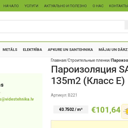
НАЧАЛО
YСЛУГИ
АКТУАЛЬНО И ПОЛЕЗНО
О НАС
KОНТАКТ
METĀLS
ELEKTRĪBA
APKURE UN SANTEHNIKA
MĀJAI UN DĀR
Главная
Строительные пленки
Пароизо
Пароизоляция S
135m2 (Класс E)
ns
4
Артикул:
B221
s@videstehnika.lv
€
101,64
€0.7502 / m²