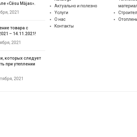
ле «Cēsu Mājas».
Актуально и полезно
материа
ября, 2021
Yслуги
Строите
О нас
Отоплен
Kонтакты
ение товара с
2021 – 14.11.2021!
тября, 2021
и, которых следует
ть при утеплении
нтября, 2021