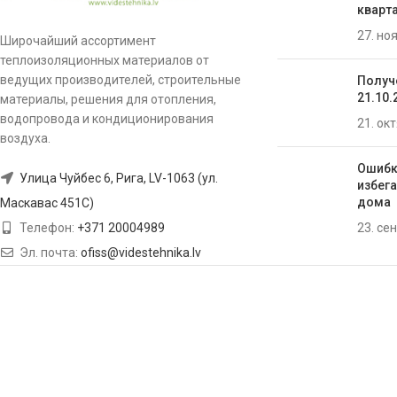
кварта
27. но
Широчайший ассортимент
теплоизоляционных материалов от
ведущих производителей, строительные
Получ
21.10.
материалы, решения для отопления,
водопровода и кондиционирования
21. ок
воздуха.
Ошибк
Улица Чуйбес 6, Рига, LV-1063 (ул.
избега
домa
Маскавас 451C)
23. се
Телефон:
+371 20004989
Эл. почта:
ofiss@videstehnika.lv