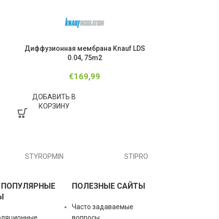
Диффузионная мембрана Knauf LDS
Диффузионн
0.04, 75m2
€
169,99
ДОБАВИТЬ В
ДОБАВИТЬ
КОРЗИНУ
КОРЗИНУ
STYROPMIN
STIPRO
 ПОПУЛЯРНЫЕ
ПОЛЕЗНЫЕ САЙТЫ
Ы
Часто задаваемые
оляционные
вопросы