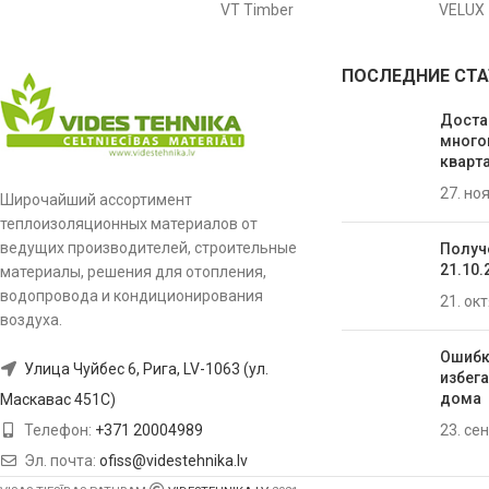
VT Timber
VELUX
ПОСЛЕДНИЕ СТА
Доста
много
кварта
27. но
Широчайший ассортимент
теплоизоляционных материалов от
ведущих производителей, строительные
Получ
21.10.
материалы, решения для отопления,
водопровода и кондиционирования
21. ок
воздуха.
Ошибк
Улица Чуйбес 6, Рига, LV-1063 (ул.
избега
домa
Маскавас 451C)
23. се
Телефон:
+371 20004989
Эл. почта:
ofiss@videstehnika.lv