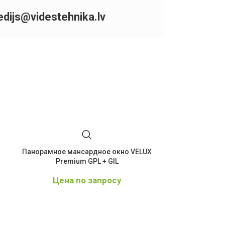
edijs@videstehnika.lv
Панорамное мансардное окно VELUX
VELUX Premiu
Premium GPL + GIL
панорамно
Цена по запросу
€
1.295