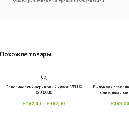
Общестроительные материалы и консультации
Похожие товары
Классический акриловый купол VELUX
Выпуклая стеклян
ISD 0000
световых люко
€
182,00
–
€
482,00
€
383,0