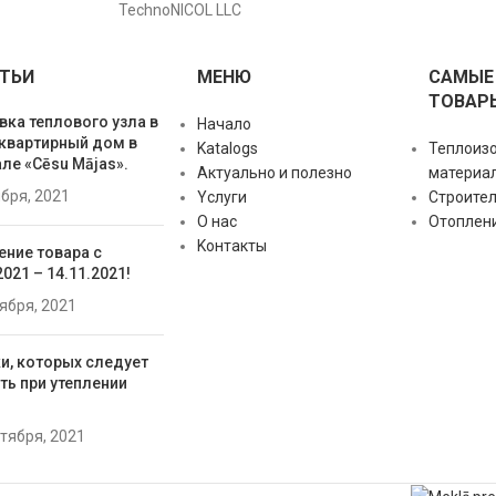
TechnoNICOL LLC
ТЬИ
МЕНЮ
САМЫЕ
ТОВАР
вка теплового узла в
Начало
квартирный дом в
Katalogs
Теплоиз
ле «Cēsu Mājas».
Актуально и полезно
материа
ября, 2021
Yслуги
Строите
О нас
Отоплен
Kонтакты
ение товара с
2021 – 14.11.2021!
тября, 2021
и, которых следует
ть при утеплении
нтября, 2021