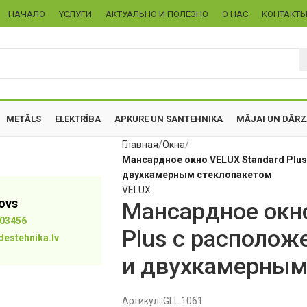
НАЧАЛО
YСЛУГИ
АКТУАЛЬНО И ПОЛЕЗНО
О НАС
KОНТАКТ
METĀLS
ELEKTRĪBA
APKURE UN SANTEHNIKA
MĀJAI UN DĀR
Главная
Oкна
Мансардное окно VELUX Standard Plus
двухкамерным стеклопакетом
VELUX
tovs
Мансардное окно
03456
Plus с располож
destehnika.lv
и двухкамерным
Артикул:
GLL 1061