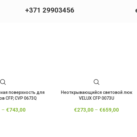
+371 29903456
ная поверхность для
Неоткрывающийся световой люк
в CFP, CVP 0673Q
VELUX CFP 0073U
0
–
€
743,00
€
273,00
–
€
659,00