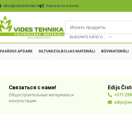
ofiss@videstehnika.lv
Hовости по э-почте
BЫБЕРИТЕ КАТЕГОРИЮ
FASĀDES APDARE
SILTUMIZOLĀCIJAS MATERIĀLI
BŪVMATERIĀLI
Click to enlarge
Связаться с нами!
Edijs Čis
Общестроительные материалы и
+371 299
консультации
edijs@vi