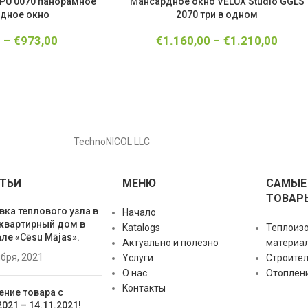
PU 0070 панорамное
Мансардное окно VELUX Studio GGLS
дное окно
2070 три в одном
0
–
€
973,00
€
1.160,00
–
€
1.210,00
TechnoNICOL LLC
ТЬИ
МЕНЮ
САМЫЕ
ТОВАР
вка теплового узла в
Начало
квартирный дом в
Katalogs
Теплоиз
ле «Cēsu Mājas».
Актуально и полезно
материа
ября, 2021
Yслуги
Строите
О нас
Отоплен
Kонтакты
ение товара с
2021 – 14.11.2021!