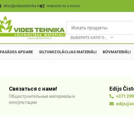
ofiss@videstehnika.lv
Hовости по э-почте
BЫБЕРИТЕ КАТЕГОРИЮ
FASĀDES APDARE
SILTUMIZOLĀCIJAS MATERIĀLI
BŪVMATERIĀLI
Click to enlarge
Связаться с нами!
Edijs Čis
Общестроительные материалы и
+371 299
консультации
edijs@vi