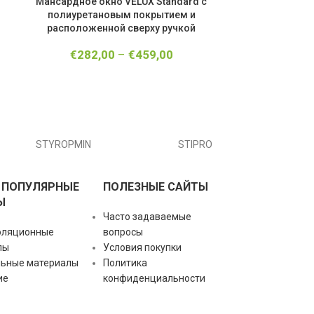
Мансардное окно VELUX Standard с
Мансардное 
полиуретановым покрытием и
полиурета
расположенной сверху ручкой
расположе
€
282,00
–
€
459,00
€
341
STYROPMIN
STIPRO
 ПОПУЛЯРНЫЕ
ПОЛЕЗНЫЕ САЙТЫ
Ы
Часто задаваемые
оляционные
вопросы
лы
Условия покупки
льные материалы
Политика
ие
конфиденциальности