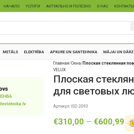
НАЧАЛО
YСЛУГИ
АКТУАЛЬНО И ПОЛЕЗНО
О НАС
KОНТАКТ
METĀLS
ELEKTRĪBA
APKURE UN SANTEHNIKA
MĀJAI UN DĀR
Главная
Oкна
Плоская стеклянная пов
VELUX
Плоская стеклян
для световых лю
tovs
03456
destehnika.lv
Артикул:
ISD 2093
€
310,00
–
€
600,99