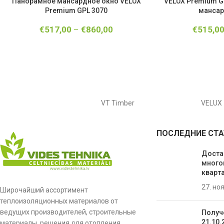
Панорамное мансардное окно VELUX
VELUX Premium G
Premium GPL 3070
мансар
€
517,00
–
€
860,00
€
515,0
VT Timber
VELUX
ПОСЛЕДНИЕ СТА
Доста
много
кварта
27. но
Широчайший ассортимент
теплоизоляционных материалов от
ведущих производителей, строительные
Получ
21.10.
материалы, решения для отопления,