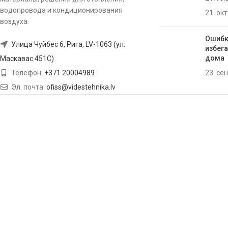
водопровода и кондиционирования
21. ок
воздуха.
Ошибк
Улица Чуйбес 6, Рига, LV-1063 (ул.
избега
домa
Маскавас 451C)
23. се
Телефон:
+371 20004989
Эл. почта:
ofiss@videstehnika.lv