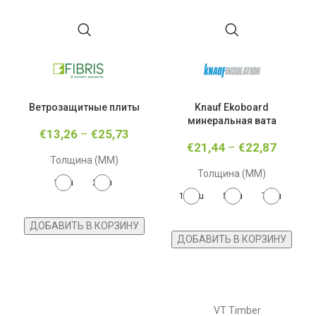
Bетрозащитные плиты
Knauf Ekoboard
K
минеральная вата
€
13,26
–
€
25,73
€
21,44
–
€
22,87
Толщина (MM)
Толщина (MM)
12-ru
25-ru
100-ru
50-ru
75-ru
ДОБАВИТЬ В КОРЗИНУ
ДОБАВИТЬ В КОРЗИНУ
VT Timber