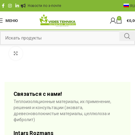
Hовости по э-почте
RU
0
МЕНЮ
€
0,0
Click to enlarge
Связаться с нами!
Теплоизоляционные материалы, их применение,
решения и консультации (эковата,
древесноволокнистые материалы, целлюлоза и
фибролит)
Intars Rozmans