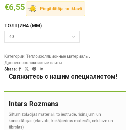
€
6,55
Piegādātāja noliktavā
ТОЛЩИНА (MM)
Категории:
Теплоизоляционные материалы
,
Древесноволокнистые плиты
Share:
Свяжитесь с нашим специалистом!
Intars Rozmans
Siltumizolācijas materiāli, to iestrāde, risinājumi un
konsultācijas (ekovate, kokšķiedras materiāli, celuloze un
fibrolīts)