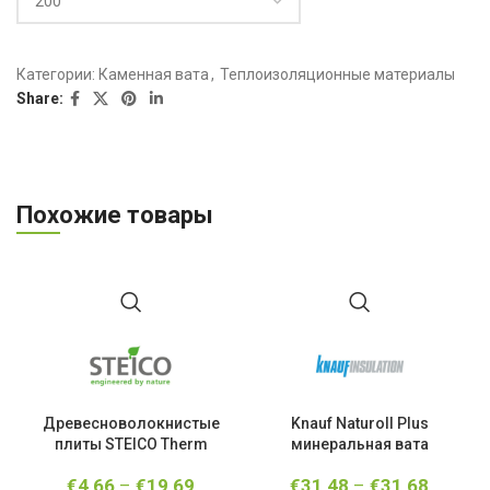
Категории:
Каменная вата
,
Теплоизоляционные материалы
Share:
Похожие товары
Древесноволокнистые
Knauf Naturoll Plus
K
плиты STEICO Therm
минеральная вата
€
4,66
–
€
19,69
€
31,48
–
€
31,68