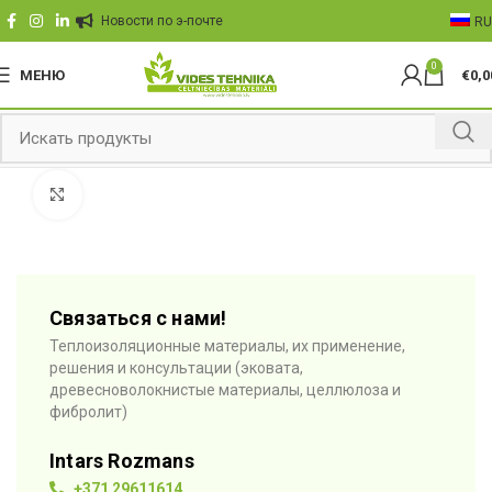
Hовости по э-почте
RU
0
МЕНЮ
€
0,0
Click to enlarge
Связаться с нами!
Теплоизоляционные материалы, их применение,
решения и консультации (эковата,
древесноволокнистые материалы, целлюлоза и
фибролит)
Intars Rozmans
+371 29611614