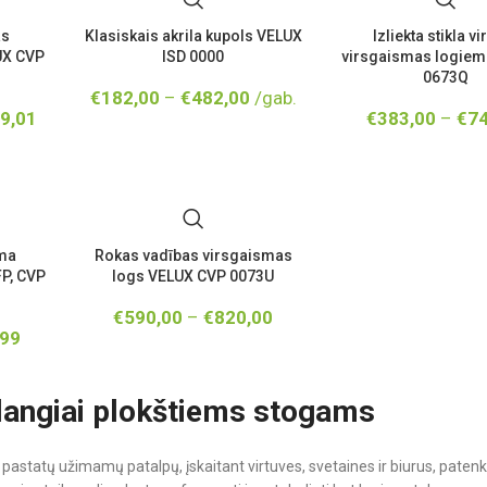
as
Klasiskais akrila kupols VELUX
Izliekta stikla v
UX CVP
ISD 0000
virsgaismas logiem
0673Q
€
182,00
–
€
482,00
/gab.
9,01
€
383,00
–
€
74
sma
Rokas vadības virsgaismas
P, CVP
logs VELUX CVP 0073U
€
590,00
–
€
820,00
,99
angiai plokštiems stogams
 pastatų užimamų patalpų, įskaitant virtuves, svetaines ir biurus, paten