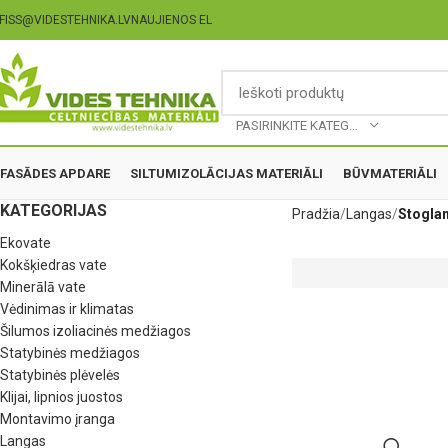
FISS@VIDESTEHNIKA.LV
NAUJIENOS EL
PASIRINKITE KATEGORIJĄ
FASĀDES APDARE
SILTUMIZOLĀCIJAS MATERIĀLI
BŪVMATERIĀLI
KATEGORIJAS
Pradžia
Langas
Stoglan
Ekovate
Kokšķiedras vate
Minerālā vate
Vėdinimas ir klimatas
Šilumos izoliacinės medžiagos
Statybinės medžiagos
Statybinės plėvelės
Klijai, lipnios juostos
Montavimo įranga
Langas