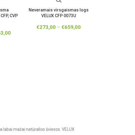
irsma
Neveramais virsgaismas logs
 CFP, CVP
VELUX CFP 0073U
€
273,00
–
€
659,00
3,00
ka labai mažai natūralios šviesos. VELUX