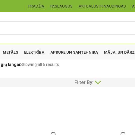
PRADŽIA
PASLAUGOS
AKTUALUS IR NAUDINGAS
A
METĀLS
ELEKTRĪBA
APKURE UN SANTEHNIKA
MĀJAI UN DĀR
gių langai
Showing all 6 results
Filter By: