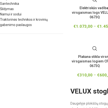
Santechnika
Elektriskās vadīb
Šildymas
virsgaismas logs VEL
Namui ir sodui
0673Q
Traktorinės technikos ir krovinių
gabenimo paslaugos
€
1.073,00
–
€
1.45
Plakana stikla vir
virsgaismas logiem CF
0673Q
€
310,00
–
€
600
VELUX stogl
Daugelyje plokščių stogų