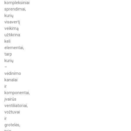
kompleksiniai
sprendimai,
kurių
visavertį
veikimą
užtikrina
keli
elementai,
tarp
kurių
–
vėdinimo
kanalai
ir
komponentai,
įvairūs
ventiliatoriai,
vožtuvai
ir
grotelės,