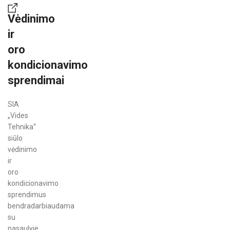
Vėdinimo
ir
oro
kondicionavimo
sprendimai
SIA
„Vides
Tehnika“
siūlo
vėdinimo
ir
oro
kondicionavimo
sprendimus
bendradarbiaudama
su
pasaulyje