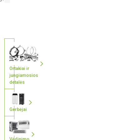
Ortakiai ir
jungiamosios
detalės
Gerbėjai
Vėdinimo