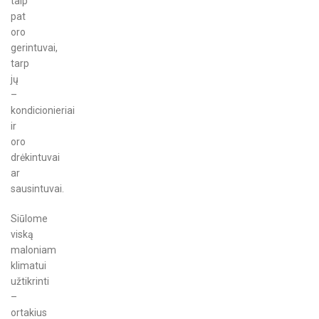
taip
pat
oro
gerintuvai,
tarp
jų
–
kondicionieriai
ir
oro
drėkintuvai
ar
sausintuvai.
Siūlome
viską
maloniam
klimatui
užtikrinti
–
ortakius