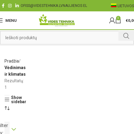
OFISS@VIDESTEHNIKA.LV
NAUJIENOS EL
LIETUVOS
0
MENU
€
0,0
Pradžia
Vėdinimas
ir klimatas
Rezultatų:
1
Show
sidebar
ilter
y: