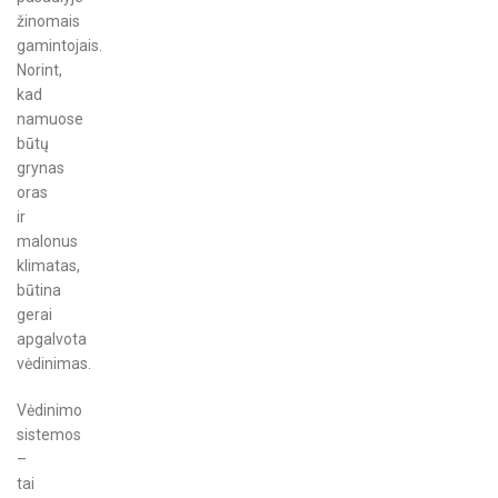
žinomais
gamintojais.
Norint,
kad
namuose
būtų
grynas
oras
ir
malonus
klimatas,
būtina
gerai
apgalvota
vėdinimas.
Vėdinimo
sistemos
–
tai