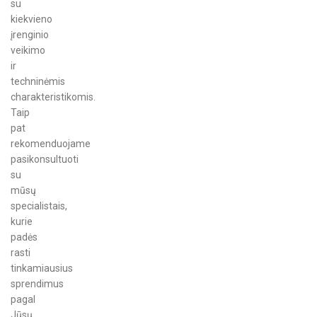
su
kiekvieno
įrenginio
veikimo
ir
techninėmis
charakteristikomis.
Taip
pat
rekomenduojame
pasikonsultuoti
su
mūsų
specialistais,
kurie
padės
rasti
tinkamiausius
sprendimus
pagal
Jūsų