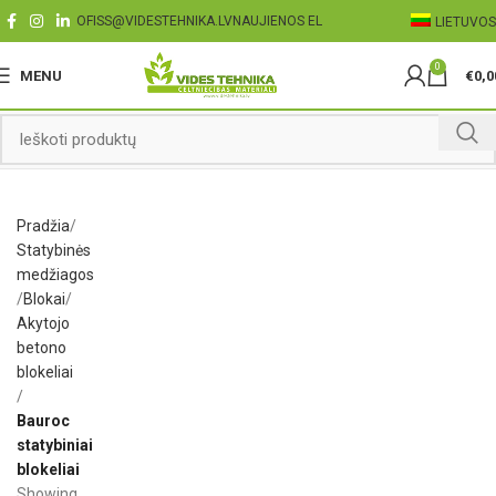
OFISS@VIDESTEHNIKA.LV
NAUJIENOS EL
LIETUVOS
0
MENU
€
0,0
Pradžia
Statybinės
medžiagos
Blokai
Akytojo
betono
blokeliai
Bauroc
statybiniai
blokeliai
Showing