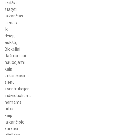
leidžia
statyti
laikančias
sienas
iki
dviejų
aukštų.
Blokeliai
dažniausiai
naudojami
kaip
laikančiosios
sienų
konstrukcijos
individualiems
namams
arba
kaip
laikančiojo
karkaso