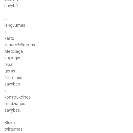
savybės
–
jų
lengvumas
ir
kartu
ilgaamžiškumas.
Medžiaga
sujungia
labai
geras
šilumines
savybes
ir
konstrukcines
medžiagos
savybes.
Blokų
tvirtumas