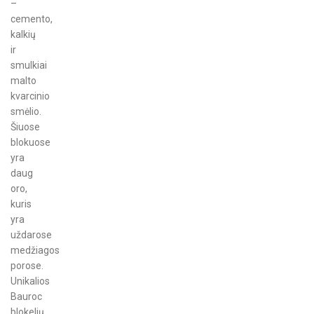
–
cemento,
kalkių
ir
smulkiai
malto
kvarcinio
smėlio.
Šiuose
blokuose
yra
daug
oro,
kuris
yra
uždarose
medžiagos
porose.
Unikalios
Bauroc
blokelių