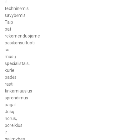
ir
techninėmis
savybėmis.
Taip
pat
rekomenduojame
pasikonsultuoti
su
mūsų
specialistais,
kurie
padės
rasti
tinkamiausius
sprendimus
pagal
Jūsų
norus,
poreikius
ir
galimybes.