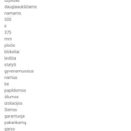
užpildas
daugiaaukščiams
namams.
500
ir
375
mm
pločio
blokeliai
leidžia
statyti
gyvenamuosius
namus
be
papildomos
šilumos
izoliacijos.
Sienos
garantuoja
pakankamą
garso