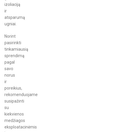
izoliaciją
ir
atsparumą
ugniai.
Norint
pasirinkti
tinkamiausią
sprendimą
pagal
savo
norus
ir
poreikius,
rekomenduojame
susipažinti
su
kiekvienos
medžiagos
eksploatacinėmis