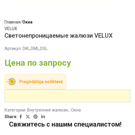
Главная
Oкна
VELUX
Светонепроницаемые жалюзи VELUX
Артикул:
DKL,DML,DSL
Цена по запросу
Piegādātāja noliktavā
Категории:
Внутренние жалюзи
,
Oкна
Share:
Свяжитесь с нашим специалистом!