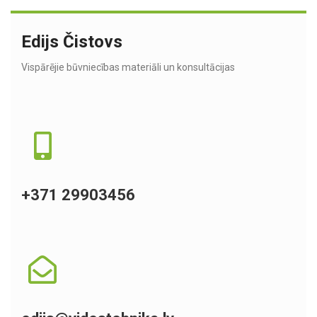
Edijs Čistovs
Vispārējie būvniecības materiāli un konsultācijas
+371 29903456