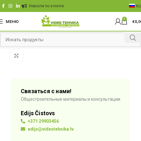
Hовости по э-почте
RU
0
МЕНЮ
€
0,0
Click to enlarge
Связаться с нами!
Общестроительные материалы и консультации
Edijs Čistovs
+371 29903456
edijs@videstehnika.lv