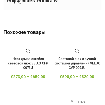
edijs@videstehnika.lv
Похожие товары
Неоткрывающийся
Световой люк с ручной
световой люк VELUX CFP
системой управления VELUX
0073U
CVP 0073U
€
273,00
–
€
659,00
€
590,00
–
€
820,00
VT Timber