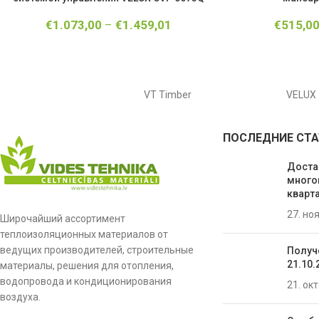
€
1.073,00
–
€
1.459,01
€
515,0
VT Timber
VELUX
ПОСЛЕДНИЕ СТА
Доста
много
кварта
27. но
Широчайший ассортимент
теплоизоляционных материалов от
ведущих производителей, строительные
Получ
21.10.
материалы, решения для отопления,
водопровода и кондиционирования
21. ок
воздуха.