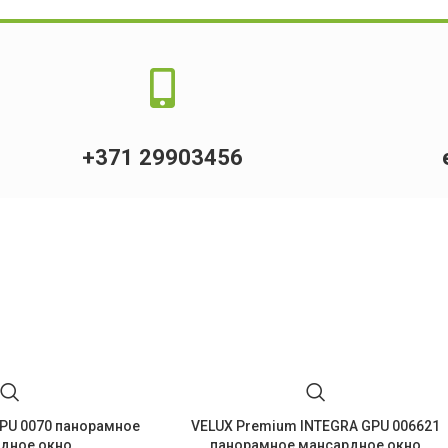
+371 29903456
PU 0070 панорамное
VELUX Premium INTEGRA GPU 006621
дное окно
панорамное мансардное окно