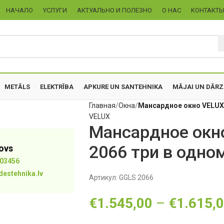
НАЧАЛО
YСЛУГИ
АКТУАЛЬНО И ПОЛЕЗНО
О НАС
KОНТАКТ
METĀLS
ELEKTRĪBA
APKURE UN SANTEHNIKA
MĀJAI UN DĀR
Главная
Oкна
Мансардное окно VELUX 
VELUX
Мансардное окно
2066 три в одно
tovs
03456
destehnika.lv
Артикул:
GGLS 2066
€
1.545,00
–
€
1.615,