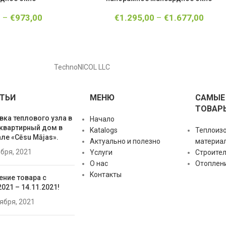
0
–
€
973,00
€
1.295,00
–
€
1.677,00
TechnoNICOL LLC
ТЬИ
МЕНЮ
САМЫЕ
ТОВАР
вка теплового узла в
Начало
квартирный дом в
Katalogs
Теплоиз
ле «Cēsu Mājas».
Актуально и полезно
материа
ября, 2021
Yслуги
Строите
О нас
Отоплен
Kонтакты
ение товара с
2021 – 14.11.2021!
тября, 2021