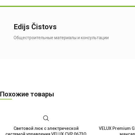
Edijs Čistovs
Общестроительные материалы и консультации
Похожие товары
Световой люк с электрической
VELUX Premium G
системой управления VELUX CVP 0673Q
мансар