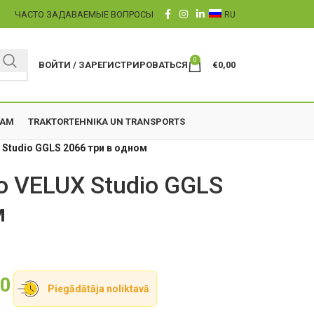
Ы
ЧАСТО ЗАДАВАЕМЫЕ ВОПРОСЫ
RU
0
ВОЙТИ / ЗАРЕГИСТРИРОВАТЬСЯ
€
0,00
ZAM
TRAKTORTEHNIKA UN TRANSPORTS
Studio GGLS 2066 три в одном
 VELUX Studio GGLS
м
00
Piegādātāja noliktavā