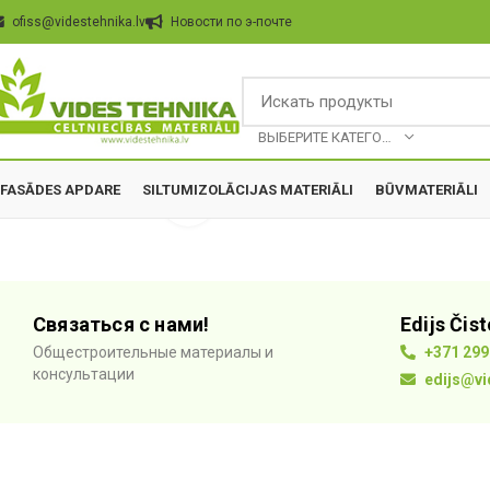
ofiss@videstehnika.lv
Hовости по э-почте
BЫБЕРИТЕ КАТЕГОРИЮ
FASĀDES APDARE
SILTUMIZOLĀCIJAS MATERIĀLI
BŪVMATERIĀLI
Click to enlarge
Связаться с нами!
Edijs Čis
Общестроительные материалы и
+371 299
консультации
edijs@vi