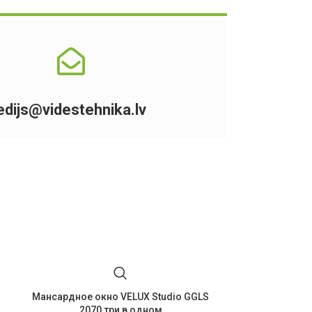
edijs@videstehnika.lv
Мансардное окно VELUX Studio GGLS
Окно VELUX
2070 три в одном
ве