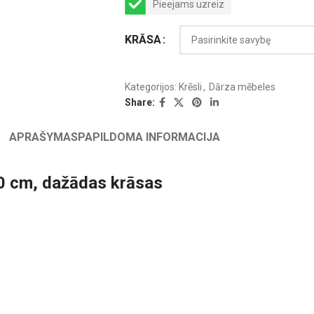
Pieejams uzreiz
KRĀSA
Kategorijos:
Krēsli
,
Dārza mēbeles
Share:
APRAŠYMAS
PAPILDOMA INFORMACIJA
90 cm, dažādas krāsas