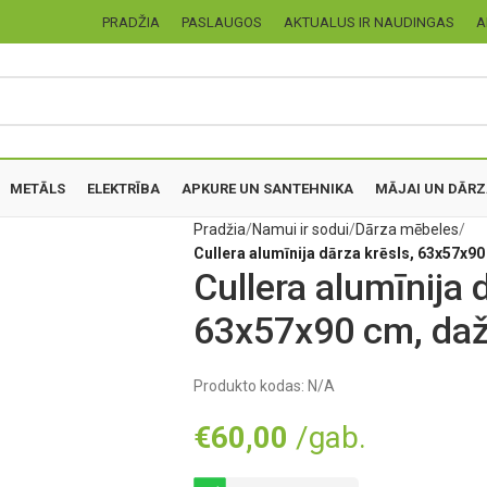
PRADŽIA
PASLAUGOS
AKTUALUS IR NAUDINGAS
A
METĀLS
ELEKTRĪBA
APKURE UN SANTEHNIKA
MĀJAI UN DĀR
Pradžia
Namui ir sodui
Dārza mēbeles
Cullera alumīnija dārza krēsls, 63x57x9
Cullera alumīnija 
63x57x90 cm, da
Produkto kodas:
N/A
€
60,00
/gab.