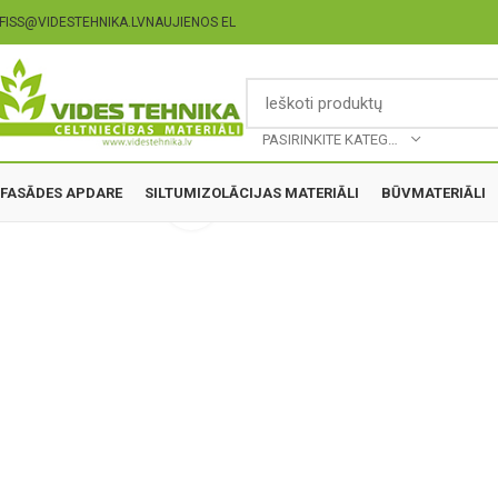
FISS@VIDESTEHNIKA.LV
NAUJIENOS EL
PASIRINKITE KATEGORIJĄ
FASĀDES APDARE
SILTUMIZOLĀCIJAS MATERIĀLI
BŪVMATERIĀLI
Click to enlarge