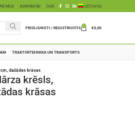
PIE MUS
KONTAKTAI
DUK
LIETUVOS
0
PRISIJUNGTI / REGISTRUOTIS
€
0,00
ZAM
TRAKTORTEHNIKA UN TRANSPORTS
0 cm, dažādas krāsas
dārza krēsls,
žādas krāsas