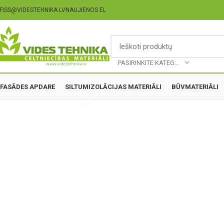
FISS@VIDESTEHNIKA.LV
NAUJIENOS EL
PASIRINKITE KATEGORIJĄ
FASĀDES APDARE
SILTUMIZOLĀCIJAS MATERIĀLI
BŪVMATERIĀLI
Click to enlarge