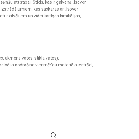
īšu attīstībai. Stikls, kas ir galvenā „Isover
 izstrādājumiem, kas saskaras ar „Isover
ur cilvēkiem un videi kaitīgas ķimikālijas,
es, akmens vates, stikla vates);
hnoloģija nodrošina vienmērīgu materiāla iestrādi,