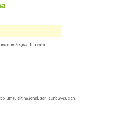
ma
cinės medžiagos
,
Biri vata
īpo jumtu siltināšanai, gan jaunbūvēs, gan