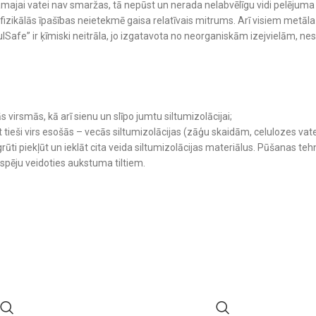
majai vatei nav smaržas, tā nepūst un nerada nelabvēlīgu vidi pelējuma sēn
izikālās īpašības neietekmē gaisa relatīvais mitrums. Arī visiem metāla
Safe” ir ķīmiski neitrāla, jo izgatavota no neorganiskām izejvielām, nesat
 virsmās, kā arī sienu un slīpo jumtu siltumizolācijai;
āt tieši virs esošās – vecās siltumizolācijas (zāģu skaidām, celulozes vat
 grūti piekļūt un ieklāt cita veida siltumizolācijas materiālus. Pūšanas te
spēju veidoties aukstuma tiltiem.