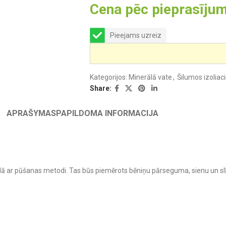
Cena pēc pieprasīju
Pieejams uzreiz
Kategorijos:
Minerālā vate
,
Šilumos izolia
Share:
APRAŠYMAS
PAPILDOMA INFORMACIJA
trādā ar pūšanas metodi. Tas būs piemērots bēniņu pārseguma, sienu un sl