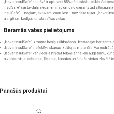
„Isover InsulSafe” sastāvā ir aptuveni 85% pārstrādāta stikla. Šai bera
InsulSafe” sastāvdaļa, neuzņem mitrumu no gaisa, tātad siltinājuma f
InsulSafe” – naglām, skrūvēm, caurulēm – nav riska rūsēt. „Isover Insul
alergēnus, kodīgas un abrazīvas vielas.
Beramās vates pielietojums
„Isover InsulSafe” izmanto bēniņu siltināšanai, iestrādājot horizontālās
„Isover InsulSafe” ir efektīvs skaņas izolācijas materiāls. Var iestrād
„Isover InsulSafe” var viegli iestrādāt telpās ar nelielu augstumu, kur
aizpildot visus dobumus, līkumus, kabatas un šaurās vietas. Novērš ie
Panašūs produktai