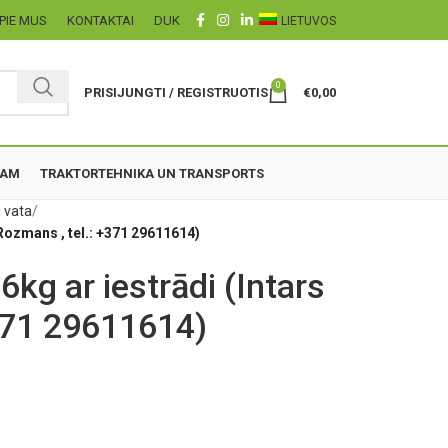
PIE MUS
KONTAKTAI
DUK
LIETUVOS
0
PRISIJUNGTI / REGISTRUOTIS
€
0,00
ZAM
TRAKTORTEHNIKA UN TRANSPORTS
i vata
 Rozmans , tel.: +371 29611614)
6kg ar iestrādi (Intars
+371 29611614)