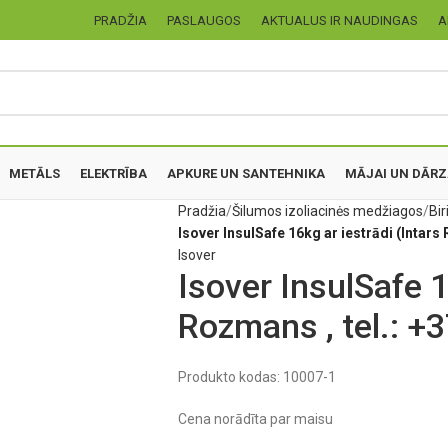
PRADŽIA
PASLAUGOS
AKTUALUS IR NAUDINGAS
A
METĀLS
ELEKTRĪBA
APKURE UN SANTEHNIKA
MĀJAI UN DĀR
Pradžia
Šilumos izoliacinės medžiagos
Bir
Isover InsulSafe 16kg ar iestrādi (Intars
Isover
Isover InsulSafe 1
Rozmans , tel.: 
Produkto kodas:
10007-1
Cena norādīta par maisu