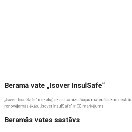
Beramā vate „Isover InsulSafe”
„Isover InsulSafe” ir ekoloģisks siltumizolācijas materiāls, kuru ies
renovējamās ēkās. „Isover InsulSafe” ir CE marķējums.
Beramās vates sastāvs