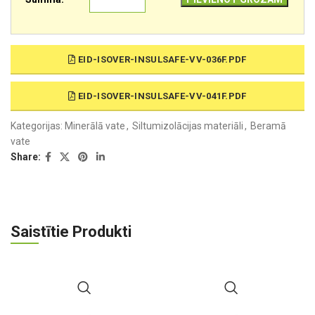
EID-ISOVER-INSULSAFE-VV-036F.PDF
EID-ISOVER-INSULSAFE-VV-041F.PDF
Kategorijas:
Minerālā vate
,
Siltumizolācijas materiāli
,
Beramā
vate
Share:
Saistītie Produkti