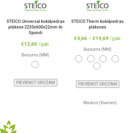
STEICO Universal kokšķiedras
STEICO Therm kokšķiedras
plāksne 2230x600x22mm Ar
plāksnes
Spundi
€
4,66
–
€
19,69
/gab.
€
12,60
/gab.
Biezums (MM)
Biezums (MM)
20
40
60
80
22
100
PIEVIENOT GROZAM
PIEVIENOT GROZAM
Wisdom (Xiamen)