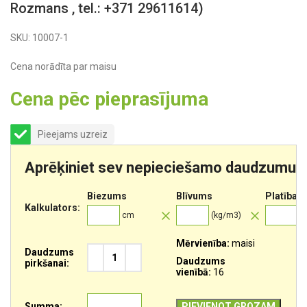
Rozmans , tel.: +371 29611614)
SKU:
10007-1
Cena norādīta par maisu
Cena pēc pieprasījuma
Pieejams uzreiz
Aprēķiniet sev nepieciešamo daudzumu
Biezums
Blīvums
Platība
Kalkulators:
cm
(kg/m3)
m
Mērvienība:
maisi
Daudzums
Daudzums
pirkšanai:
vienībā:
16
Summa:
PIEVIENOT GROZAM