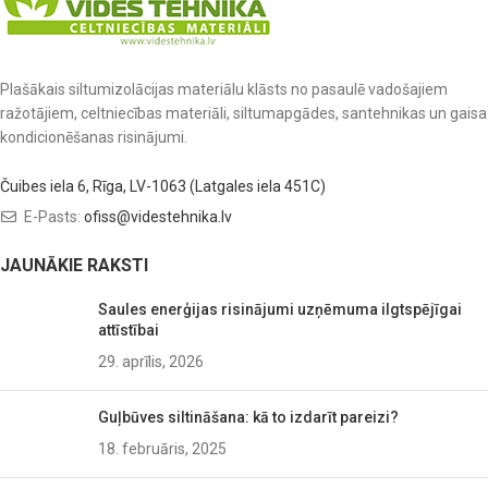
Plašākais siltumizolācijas materiālu klāsts no pasaulē vadošajiem
ražotājiem, celtniecības materiāli, siltumapgādes, santehnikas un gaisa
kondicionēšanas risinājumi.
Čuibes iela 6, Rīga, LV-1063 (Latgales iela 451C)
E-Pasts:
ofiss@videstehnika.lv
JAUNĀKIE RAKSTI
Saules enerģijas risinājumi uzņēmuma ilgtspējīgai
attīstībai
29. aprīlis, 2026
Guļbūves siltināšana: kā to izdarīt pareizi?
18. februāris, 2025