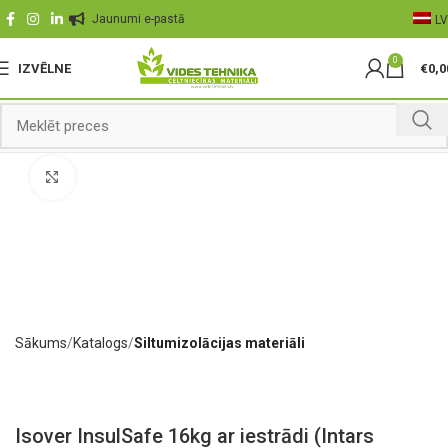
Jaunumi e-pastā
LV
0
IZVĒLNE
€
0,0
Palielināt
Sākums
Katalogs
Siltumizolācijas materiāli
Isover InsulSafe 16kg ar iestrādi (Intars