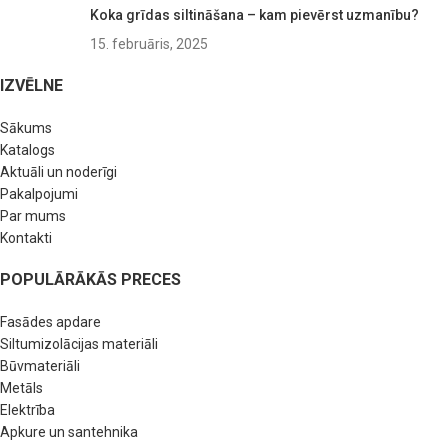
Koka grīdas siltināšana – kam pievērst uzmanību?
15. februāris, 2025
IZVĒLNE
Sākums
Katalogs
Aktuāli un noderīgi
Pakalpojumi
Par mums
Kontakti
POPULĀRĀKĀS PRECES
Fasādes apdare
Siltumizolācijas materiāli
Būvmateriāli
Metāls
Elektrība
Apkure un santehnika