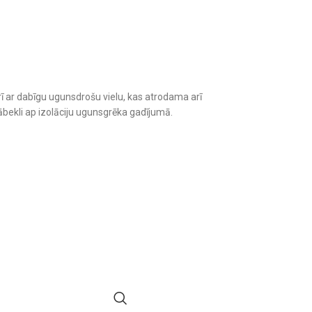
rī ar dabīgu ugunsdrošu vielu, kas atrodama arī
ābekli ap izolāciju ugunsgrēka gadījumā.