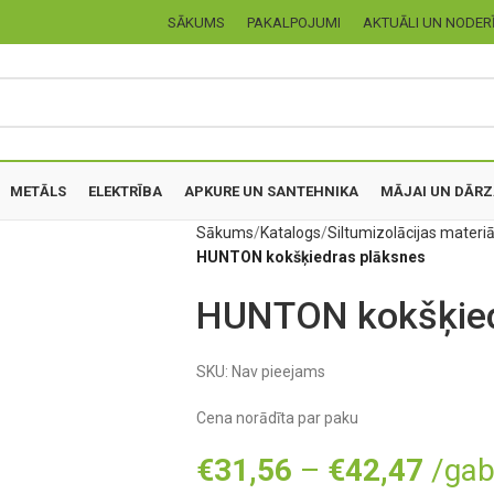
SĀKUMS
PAKALPOJUMI
AKTUĀLI UN NODER
METĀLS
ELEKTRĪBA
APKURE UN SANTEHNIKA
MĀJAI UN DĀR
Sākums
Katalogs
Siltumizolācijas materiā
HUNTON kokšķiedras plāksnes
HUNTON kokšķied
SKU:
Nav pieejams
Cena norādīta par paku
€
31,56
–
€
42,47
/gab