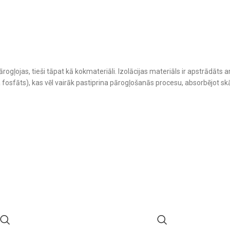
gļojas, tieši tāpat kā kokmateriāli. Izolācijas materiāls ir apstrādāts a
fosfāts), kas vēl vairāk pastiprina pārogļošanās procesu, absorbējot sk