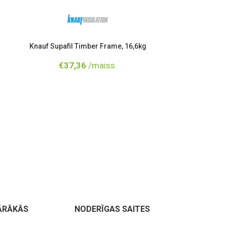
Knauf Supafil Timber Frame, 16,6kg
Isove
€
37,36
/maiss.
€
3
ĀRĀKĀS
NODERĪGAS SAITES