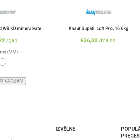
d WB KD minerālvate
Knauf Supafil Loft Pro, 16.6kg
22
/gab.
€
36,00
/maiss.
ums (MM)
30
NOT GROZAM
m
I
IZVĒLNE
POPUL
PRECES