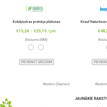
Kokšķiedras pretvēja plāksnes
Knauf Naturboar
€
13,26
–
€
23,13
/gab.
€
48,
Biezums (MM)
Biez
12
25
PIEVIENOT GROZAM
PIEVIE
Wisdom (Xiamen)
Wisdo
JAUNĀKIE RAKST