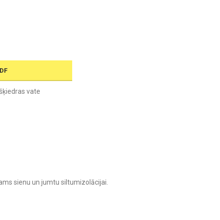
PDF
šķiedras vate
jams sienu un jumtu siltumizolācijai.