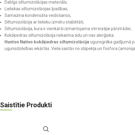
Dabīgs siltumizolācijas materiāls;
Lieliskas siltumizolācijas īpašības;
Samazina kondensāta veidošanos;
Siltumizolācija ar lielisku izmēru stabilitāti;
Siltumizolācija, kura ir vienkārši izmantojama otrreizējai pārstrādei;
Kokšķiedras siltumizolācija nekairina ādu un nav alerģiska.
Hunton Nativo kokšķiedras siltumizolācija
ugunsgrēka gadījumā pāro
ugunsdzēsības iekārtās. Viela sastāv no slāpekļa un fosfora (amonija 
Saistītie Produkti