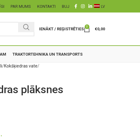
ĪGI
PAR MUMS
KONTAKTI
BUJ
LV
0
IENĀKT / REĢISTRĒTIES
€
0,00
ZAM
TRAKTORTEHNIKA UN TRANSPORTS
li
Kokšķiedras vate
ras plāksnes
.