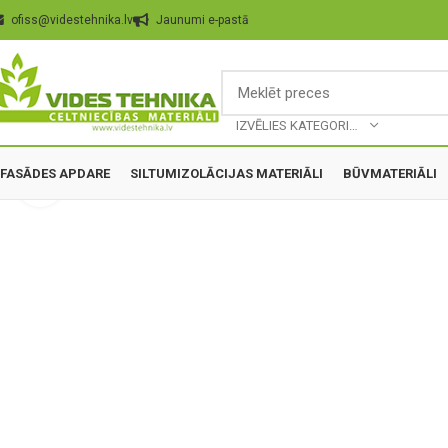
ofiss@videstehnika.lv
Jaunumi e-pastā
IZVĒLIES KATEGORIJU
FASĀDES APDARE
SILTUMIZOLĀCIJAS MATERIĀLI
BŪVMATERIĀLI
Palielināt