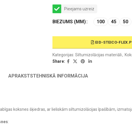
Pieejams uzreiz
BIEZUMS (MM)
100
45
50
EID-STEICO-FLEX.
Kategorijas:
Siltumizolācijas materiāli
,
Kok
Share:
APRAKSTS
TEHNISKĀ INFORMĀCIJA
 dabīgas koksnes šķiedras, ar lieliskām siltumizolācijas īpašībām, izmato
snes
: