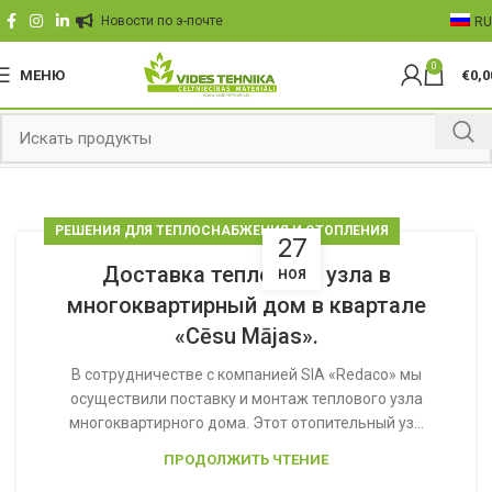
Hовости по э-почте
RU
0
МЕНЮ
€
0,0
РЕШЕНИЯ ДЛЯ ТЕПЛОСНАБЖЕНИЯ И ОТОПЛЕНИЯ
27
Доставка теплового узла в
НОЯ
многоквартирный дом в квартале
«Cēsu Mājas».
В сотрудничестве с компанией SIA ​​«Redaco» мы
осуществили поставку и монтаж теплового узла
многоквартирного дома. Этот отопительный уз...
ПРОДОЛЖИТЬ ЧТЕНИЕ