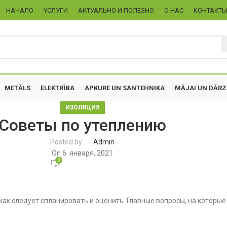
НАЧАЛО
YСЛУГИ
АКТУАЛЬНО И ПОЛЕЗНО
О НАС
KОНТАКТ
METĀLS
ELEKTRĪBA
APKURE UN SANTEHNIKA
MĀJAI UN DĀR
ИЗОЛЯЦИЯ
Советы по утеплению
Posted by
Admin
On 6. января, 2021
0
ак следует спланировать и оценить. Главные вопросы, на которые