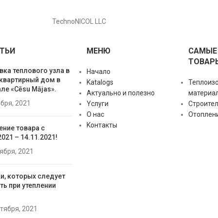
TechnoNICOL LLC
ТЬИ
МЕНЮ
САМЫЕ
ТОВАР
вка теплового узла в
Начало
квартирный дом в
Katalogs
Теплоиз
ле «Cēsu Mājas».
Актуально и полезно
материа
ября, 2021
Yслуги
Строите
О нас
Отоплен
Kонтакты
ение товара с
2021 – 14.11.2021!
тября, 2021
и, которых следует
ть при утеплении
нтября, 2021