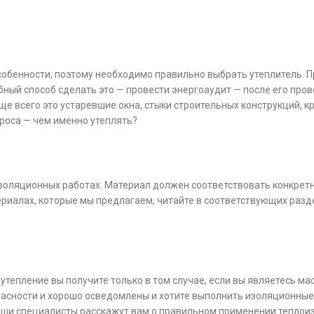
собенности, поэтому необходимо правильно выбрать утеплитель. П
ый способ сделать это — провести энергоаудит — после его прове
ще всего это устаревшие окна, стыки строительных конструкций, кр
проса — чем именно утеплять?
оляционных работах. Материал должен соответствовать конкретно
ериалах, которые мы предлагаем, читайте в соответствующих разд
епление вы получите только в том случае, если вы являетесь мас
опасности и хорошо осведомлены и хотите выполнить изоляционные
 Наши специалисты расскажут вам о правильном применении тепло