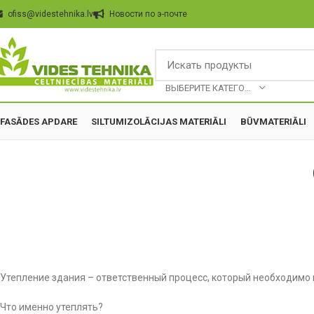
ofiss@videstehnika.lv
Hовости по э-почте
BЫБЕРИТЕ КАТЕГОРИЮ
FASĀDES APDARE
SILTUMIZOLĀCIJAS MATERIĀLI
BŪVMATERIĀLI
Утепление здания – ответственный процесс, который необходимо к
Что именно утеплять?