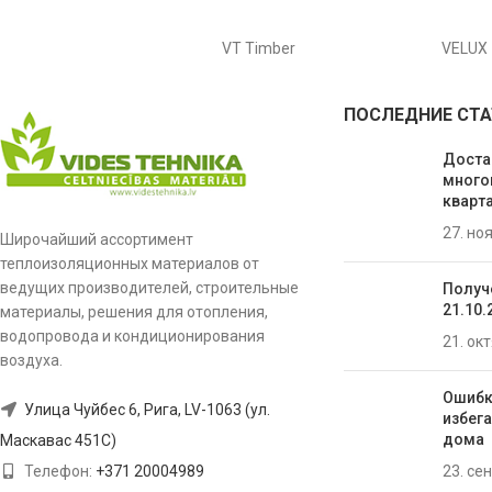
VT Timber
VELUX
ПОСЛЕДНИЕ СТА
Доста
много
кварта
27. но
Широчайший ассортимент
теплоизоляционных материалов от
ведущих производителей, строительные
Получ
21.10.
материалы, решения для отопления,
водопровода и кондиционирования
21. ок
воздуха.
Ошибк
Улица Чуйбес 6, Рига, LV-1063 (ул.
избега
домa
Маскавас 451C)
23. се
Телефон:
+371 20004989