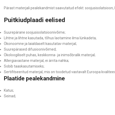
Pärast materjali pealekandmist saavutatud efekt: soojusisolatsioon, he
Puitkiudplaadi eelised
Suurepärane soojusisolatsioonivõime;
Lihtne ja lihtne kasutada, tõhus laotamine ilma lünkadeta;
Ökonoomne ja laialdaselt kasutatav materjal;
Suurepärased difusioonivõimed;
Ökoloogiliselt puhas, keskkonna- ja inimsõbralik materjal;
Allergiavastane materjal, ei ärrita nahka;
Sobib taaskasutamiseks;
Sertifitseeritud materjal, mis on toodetud vastavalt Euroopa kvalitee
Plaatide pealekandmine
Katus;
Seinad;