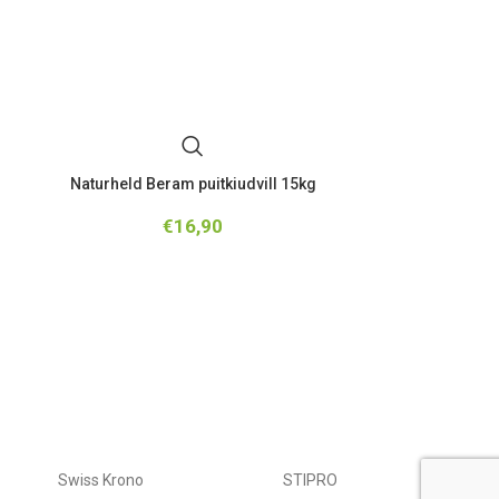
Naturheld Beram puitkiudvill 15kg
Puitkiust tuul
€
16,90
Cena p
Swiss Krono
STIPRO