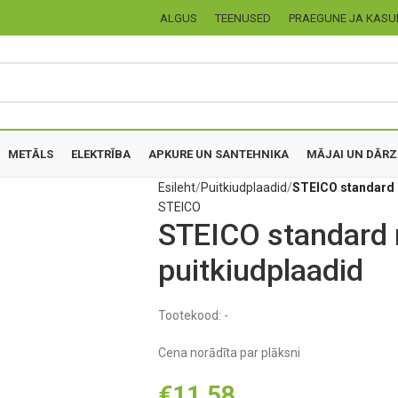
ALGUS
TEENUSED
PRAEGUNE JA KASU
METĀLS
ELEKTRĪBA
APKURE UN SANTEHNIKA
MĀJAI UN DĀR
Esileht
Puitkiudplaadid
STEICO standard 
STEICO
STEICO standard 
puitkiudplaadid
Tootekood:
-
Cena norādīta par plāksni
€
11,58