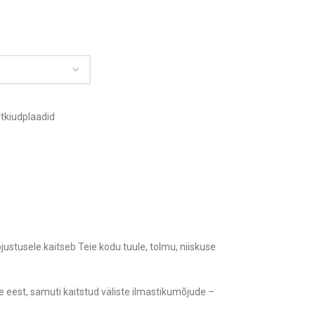
itkiudplaadid
ustusele kaitseb Teie kodu tuule, tolmu, niiskuse
 eest, samuti kaitstud väliste ilmastikumõjude –