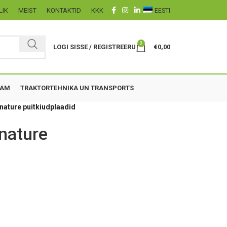
LIK
MEIST
KONTAKTID
KKK
EESTI
0
LOGI SISSE / REGISTREERU
€
0,00
ZAM
TRAKTORTEHNIKA UN TRANSPORTS
nature puitkiudplaadid
nature