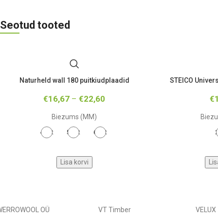
Seotud tooted
Naturheld wall 180 puitkiudplaadid
STEICO Univers
€
16,67
–
€
22,60
€
Biezums (MM)
Biez
40-et
50-et
60-et
2
Lisa korvi
Lis
WERROWOOL OÜ
VT Timber
VELUX