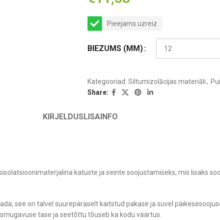
Pieejams uzreiz
BIEZUMS (MM)
Kategooriad:
Siltumizolācijas materiāli
,
Pu
Share:
KIRJELDUS
LISAINFO
olatsioonimaterjalina katuste ja seinte soojustamiseks, mis lisaks sooj
, see on talvel suurepäraselt kaitstud pakase ja suvel päikesesoojuse
lamismugavuse tase ja seetõttu tõuseb ka kodu väärtus.