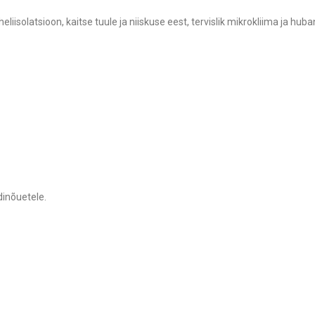
liisolatsioon, kaitse tuule ja niiskuse eest, tervislik mikrokliima ja hub
dinõuetele.