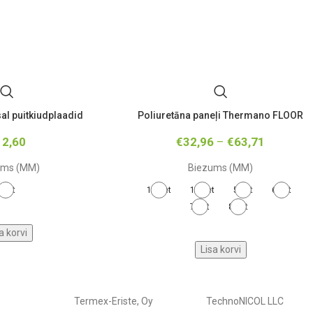
al puitkiudplaadid
Poliuretāna paneļi Thermano FLOOR
12,60
€
32,96
–
€
63,71
ums (MM)
Biezums (MM)
2-et
100-et
120-et
50-et
60-et
75-et
80-et
a korvi
Lisa korvi
Termex-Eriste, Oy
TechnoNICOL LLC