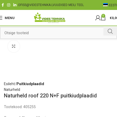
OFISS@VIDESTEHNIKA.LV
UUDISED MEILI TEEL
EESTI
0
MENU
€
0,0
Click to enlarge
Esileht
Puitkiudplaadid
Naturheld
Naturheld roof 220 N+F puitkiudplaadid
Tootekood:
405255