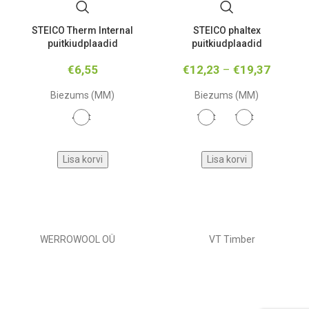
STEICO Therm Internal
STEICO phaltex
puitkiudplaadid
puitkiudplaadid
€
6,55
€
12,23
–
€
19,37
Biezums (MM)
Biezums (MM)
40-et
12-et
19-et
Lisa korvi
Lisa korvi
WERROWOOL OÜ
VT Timber