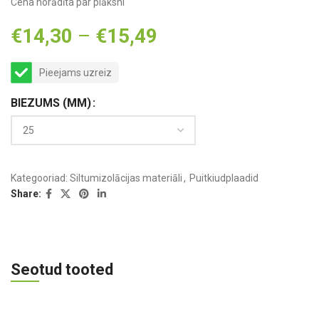
Cena norādīta par plāksni
€
14,30
–
€
15,49
Pieejams uzreiz
BIEZUMS (MM)
Kategooriad:
Siltumizolācijas materiāli
,
Puitkiudplaadid
Share:
Seotud tooted