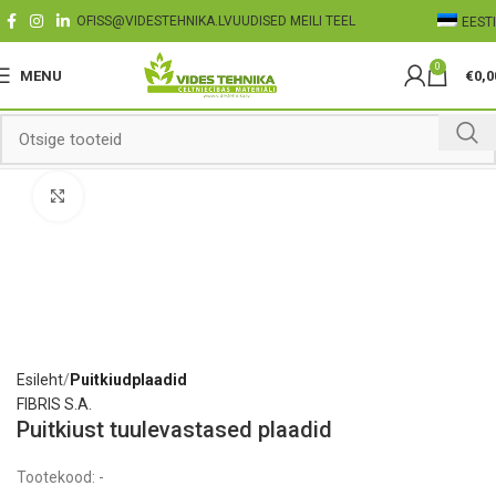
OFISS@VIDESTEHNIKA.LV
UUDISED MEILI TEEL
EESTI
0
MENU
€
0,0
Click to enlarge
Esileht
Puitkiudplaadid
FIBRIS S.A.
Puitkiust tuulevastased plaadid
Tootekood:
-