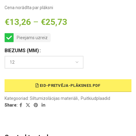
Cena norādīta par plāksni
€
13,26
–
€
25,73
Pieejams uzreiz
BIEZUMS (MM)
EID-PRETVĒJA-PLĀKSNES.PDF
Kategooriad:
Siltumizolācijas materiāli
,
Puitkiudplaadid
Share: