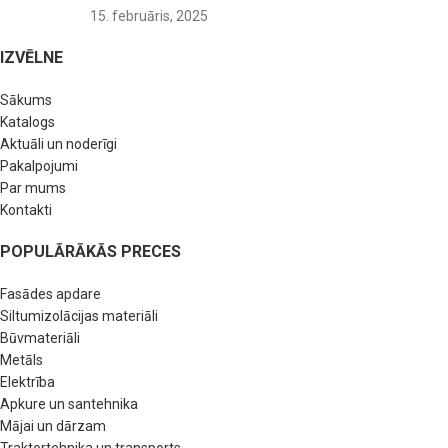
15. februāris, 2025
IZVĒLNE
Sākums
Katalogs
Aktuāli un noderīgi
Pakalpojumi
Par mums
Kontakti
POPULĀRĀKĀS PRECES
Fasādes apdare
Siltumizolācijas materiāli
Būvmateriāli
Metāls
Elektrība
Apkure un santehnika
Mājai un dārzam