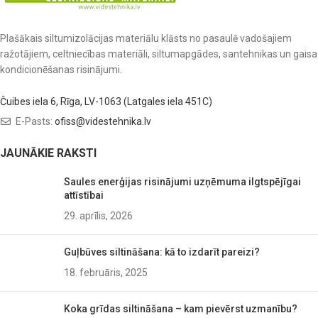
Plašākais siltumizolācijas materiālu klāsts no pasaulē vadošajiem
ražotājiem, celtniecības materiāli, siltumapgādes, santehnikas un gaisa
kondicionēšanas risinājumi.
Čuibes iela 6, Rīga, LV-1063 (Latgales iela 451C)
E-Pasts:
ofiss@videstehnika.lv
JAUNĀKIE RAKSTI
Saules enerģijas risinājumi uzņēmuma ilgtspējīgai
attīstībai
29. aprīlis, 2026
Guļbūves siltināšana: kā to izdarīt pareizi?
18. februāris, 2025
Koka grīdas siltināšana – kam pievērst uzmanību?