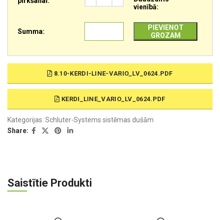
pirkšanai:
vienībā:
PIEVIENOT
Summa:
GROZAM
8.10-KERDI-LINE-VARIO_LV_0624.PDF
KERDI_LINE_VARIO_LV_0624.PDF
Kategorijas:
Schluter-Systems sistēmas dušām
Share:
Saistītie Produkti