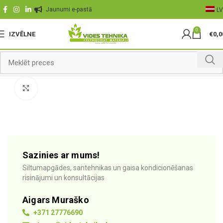
Jaunumi e-pastā
LV
0
IZVĒLNE
€
0,0
Palielināt
Sazinies ar mums!
Siltumapgādes, santehnikas un gaisa kondicionēšanas
risinājumi un konsultācijas
Aigars Muraško
+371 27776690