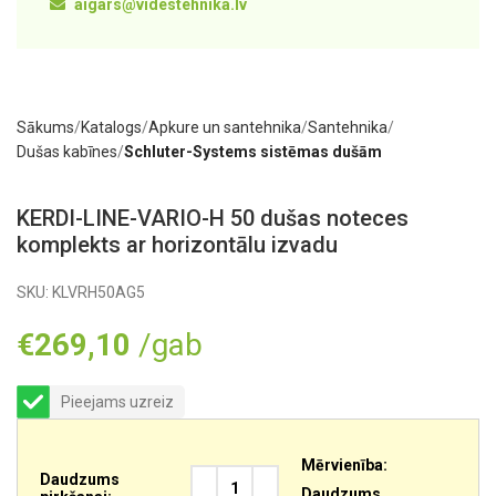
aigars@videstehnika.lv
Sākums
Katalogs
Apkure un santehnika
Santehnika
Dušas kabīnes
Schluter-Systems sistēmas dušām
KERDI-LINE-VARIO-H 50 dušas noteces
komplekts ar horizontālu izvadu
SKU:
KLVRH50AG5
€
269,10
/gab
Pieejams uzreiz
Mērvienība:
Daudzums
Daudzums