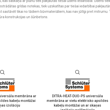
, kas saskaņā ar plānu tiek pakļautas tiešai ūdens iedarbībai. Ūdens tie
iestrādātas grīdas notekas, tiek uzskatītas par tiešai iedarbībai pakļau
t sastāvēt tikai no tādiem būvmateriāliem, kas nav jūtīgi pret mitrumu.
ūra konstrukcijas un šūnbetons.
iversāla membrāna ar
DITRA-HEAT-DUO-PS universāla
psildes kabeļu montāžai
membrāna ar vietu elektrisko apsildes
ņas izolāciju
kabeļu montāžai un ar skaņas