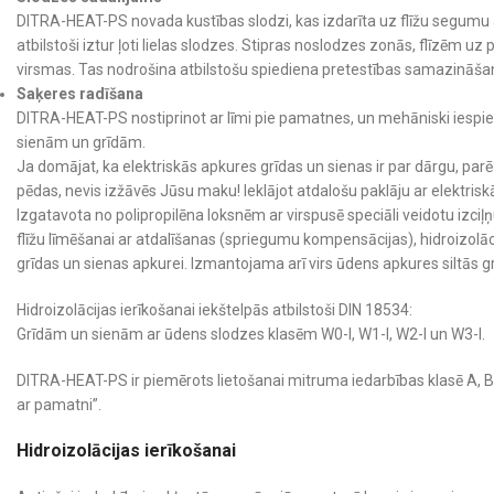
DITRA-HEAT-PS novada kustības slodzi, kas izdarīta uz flīžu segumu a
atbilstoši iztur ļoti lielas slodzes. Stipras noslodzes zonās, flīzēm
virsmas. Tas nodrošina atbilstošu spiediena pretestības samazināš
Saķeres radīšana
DITRA-HEAT-PS nostiprinot ar līmi pie pamatnes, un mehāniski iespie
sienām un grīdām.
Ja domājat, ka elektriskās apkures grīdas un sienas ir par dārgu, par
pēdas, nevis izžāvēs Jūsu maku! Ieklājot atdalošu paklāju ar elektris
Izgatavota no polipropilēna loksnēm ar virspusē speciāli veidotu izciļ
flīžu līmēšanai ar atdalīšanas (spriegumu kompensācijas), hidroizolā
grīdas un sienas apkurei. Izmantojama arī virs ūdens apkures siltās g
Hidroizolācijas ierīkošanai iekštelpās atbilstoši DIN 18534:
Grīdām un sienām ar ūdens slodzes klasēm W0-I, W1-I, W2-I un W3-I.
DITRA-HEAT-PS ir piemērots lietošanai mitruma iedarbības klasē A, B 
ar pamatni”.
Hidroizolācijas ierīkošanai