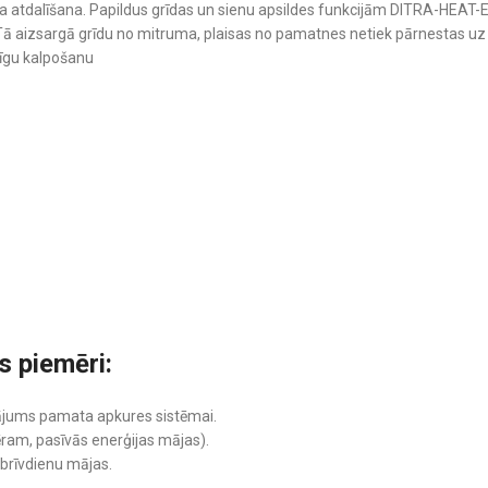
ma atdalīšana. Papildus grīdas un sienu apsildes funkcijām DITRA-HEAT-E-
 Tā aizsargā grīdu no mitruma, plaisas no pamatnes netiek pārnestas u
cīgu kalpošanu
 piemēri:
inājums pamata apkures sistēmai.
ēram, pasīvās enerģijas mājas).
brīvdienu mājas.