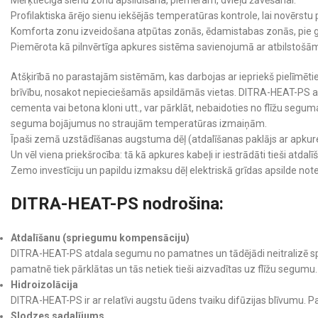
Profilaktiska ārējo sienu iekšējās temperatūras kontrole, lai novērs
Komforta zonu izveidošana atpūtas zonās, ēdamistabas zonās, pie g
Piemērota kā pilnvērtīga apkures sistēma savienojumā ar atbilstošā
Atšķirībā no parastajām sistēmām, kas darbojas ar iepriekš pielīmētiem
brīvību, nosakot nepieciešamās apsildāmās vietas. DITRA-HEAT-PS atd
cementa vai betona kloni utt., var pārklāt, nebaidoties no flīžu se
seguma bojājumus no straujām temperatūras izmaiņām.
Īpaši zemā uzstādīšanas augstuma dēļ (atdalīšanas paklājs ar apkures
Un vēl viena priekšrocība: tā kā apkures kabeļi ir iestrādāti tieši atda
Zemo investīciju un papildu izmaksu dēļ elektriskā grīdas apsilde notei
DITRA-HEAT-PS nodrošina:
Atdalīšanu (spriegumu kompensāciju)
DITRA-HEAT-PS atdala segumu no pamatnes un tādējādi neitralizē sp
pamatnē tiek pārklātas un tās netiek tieši aizvadītas uz flīžu segumu.
Hidroizolācija
DITRA-HEAT-PS ir ar relatīvi augstu ūdens tvaiku difūzijas blīvumu. 
Slodzes sadalījums