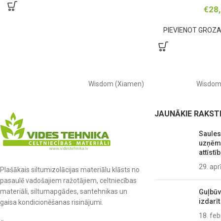
€
28
PIEVIENOT GROZ
Wisdom (Xiamen)
Wisdo
JAUNĀKIE RAKST
Saules
uzņēmu
attīstīb
29. apr
Plašākais siltumizolācijas materiālu klāsts no
pasaulē vadošajiem ražotājiem, celtniecības
materiāli, siltumapgādes, santehnikas un
Guļbūve
izdarīt
gaisa kondicionēšanas risinājumi.
18. feb