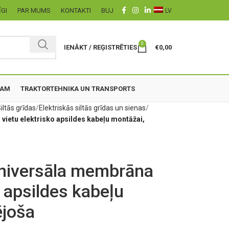
ĪGI
PAR MUMS
KONTAKTI
BUJ
LV
0
IENĀKT / REĢISTRĒTIES
€
0,00
ZAM
TRAKTORTEHNIKA UN TRANSPORTS
iltās grīdas
Elektriskās siltās grīdas un sienas
ietu elektrisko apsildes kabeļu montāžai,
niversāla membrāna
o apsildes kabeļu
ējoša