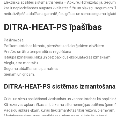
Elektriskā apsildes sistēma trīs vienā – Apkure, Hidroizolācija, Segu
kas ir nepieciešamas augstas kvalitātes flīžu un plākšņu segumiem.
neitralizējošā atdalīšana garantē jūsu grīdas un sienas seguma ilglai
DITRA-HEAT-PS īpašības
Pašlīmējoša
Patīkamu istabas klimatu, piemērotu arī alerģiskiem cilvēkiem
Precīzu un ātru temperatūras regulēšana
Ietaupa izmaksas, laiku un bez papildus ekspluatācijas izmaksām
Vieglu, ātra montāžu
Seguma atdalīšana no pamatnes
Sienām un grīdām.
DITRA-HEAT-PS sistēmas izmantošanas
Grīdu un sienu apsildīšanai viesistabās un vannas istabās kā papild
Kā rezerves apkure ēkas ar ļoti zemu siltumenerģijas patēriņu (piem
Pagaidu apkure ēkām, kuras tiek izmantotas tikai reizēm, piemēram, 
Mērķtiecīga sienu zonu apsildīšana, piemēram, dvieļu žāvēšanai.