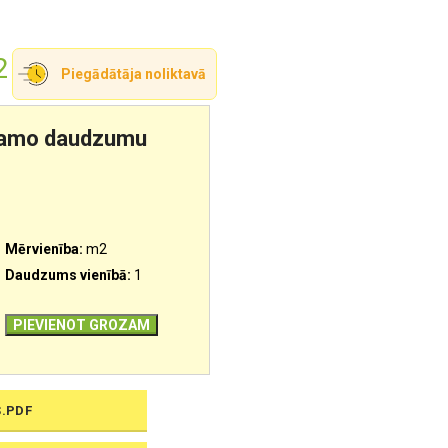
2
Piegādātāja noliktavā
ešamo daudzumu
Mērvienība:
m2
Daudzums vienībā:
1
PIEVIENOT GROZAM
S.PDF