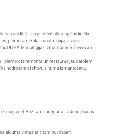
īšanas paklājā. Tas piedāvā pēc iespējas lielāku
es, piemēram, koka konstrukcijas, svaigi
dītās DITRA tehnoloģijas izmantošana novērš arī
eāli piemērots remonta un restaurācijas darbiem.
ma. Tas nodrošina efektīvu siltuma izmantošanu.
izmaiņu dēļ. Bez tam sprieguma radītās plaisas
n salaiduma vietās ar citām būvdaļām.