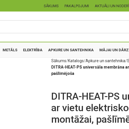
SĀKUMS
PAKALPOJUMI
AKTUĀLI UN NODER
METĀLS
ELEKTRĪBA
APKURE UN SANTEHNIKA
MĀJAI UN DĀR
Sākums
Katalogs
Apkure un santehnika
S
DITRA-HEAT-PS universāla membrāna ar v
pašlīmējoša
DITRA-HEAT-PS u
ar vietu elektrisk
montāžai, pašlīm