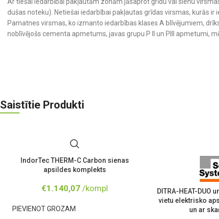
Ar tiešai iedarbībai pakļautām zonām jāsaprot grīdu vai sienu virsmas
dušas noteku). Netiešai iedarbībai pakļautas grīdas virsmas, kurās ir 
Pamatnes virsmas, ko izmanto iedarbības klases A blīvējumiem, drīks
noblīvējošs cementa apmetums, javas grupu P II un PIII apmetumi, m
Saistītie Produkti
IndorTec THERM-C Carbon sienas
apsildes komplekts
€
1.140,07
/kompl
DITRA-HEAT-DUO un
vietu elektrisko a
PIEVIENOT GROZAM
un ar ska