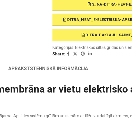
S_6.6-DITRA-HEAT-E
DITRA_HEAT_E-ELEKTRISKA-APSI
DITRA-PAKLAJU-SAIME
Kategorijas:
Elektriskās siltās grīdas un sie
Share:
APRAKSTS
TEHNISKĀ INFORMĀCIJA
embrāna ar vietu elektrisko 
ieklājama. Apsildes sistēma grīdām un sienām ar flīžu vai dabīgā akmens, 