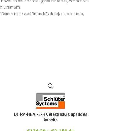
k novadīts caur noteku (grīdas noteku, vannas vai
tām virsmām.
 Tādiem ir pieskaitāmas būvdetaļas no betona,
DITRA-HEAT-E-HK elektriskās apsildes
DITRA-HEAT-E-C
kabelis