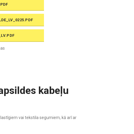
.PDF
LDE_LV_0225.PDF
_LV.PDF
nas
apsildes kabeļu
elastīgiem vai tekstila segumiem, kā arī ar