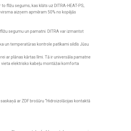
r to flīžu segums, kas klāts uz DITRA-HEAT-PS,
takta virsma aizņem apmēram 50% no kopējās
p flīžu segumu un pamatni. DITRA var izmantot
ika un temperatūras kontrole patīkami sildīs Jūsu
rei ar plānas kārtas līmi. Tā ir universāla pamatne
a vieta elektrisko kabeļu montāžai komforta
ē saskaņā ar ZDF brošūru “Hidroizolācijas kontaktā