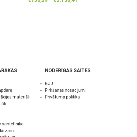
€
136,29
–
€
2.156,41
€
136,
ĀRĀKĀS
NODERĪGAS SAITES
BUJ
apdare
Pirkšanas nosacījumi
ācijas materiāli
Privātuma politika
āli
n santehnika
 dārzam