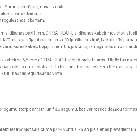
tu pelējumu, piemēram, dušas zonās.
aldiem vai sēdvietām.
m regulēšanas iekārtām.
 sildīšanas paklājiem, DITRA-HEAT-E sildīšanas kabeļi ir ievietoti atdal
alīšanas paklāja plaisu nosedzošā īpašība nozīmē, ka kritiskās pamatn
guma vai apkures kabeļu bojājumiem. Un, protams, izmēģinātās un pārbau
 kabeli no 5,5 mm) DITRA-HEAT-E ir plaši pielietojams. Tāpēc tas ir id
līšanas paklājā un pārklāti ar flīžu līmi, tie atrodas tieši zem flīžu segu
kti ir “naudas ieguldīšanas vērta”.
riegumu starp pamatni un flīžu segumu, kas var rasties dažādu formas 
Pareizi iestrādājot salaiduma pārklājumus, kā arī pie sienas pievadiem u