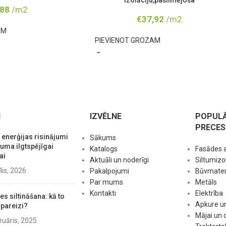
izolāciju,pašlīmējoša
,88
/m2
€
37,92
/m2
AM
PIEVIENOT GROZAM
m
I
IZVĒLNE
POPUL
PRECES
 enerģijas risinājumi
Sākums
ma ilgtspējīgai
Katalogs
Fasādes 
ai
Aktuāli un noderīgi
Siltumizol
īlis, 2026
Pakalpojumi
Būvmateri
Par mums
Metāls
Kontakti
Elektrība
s siltināšana: kā to
Apkure u
 pareizi?
Mājai un
ruāris, 2025