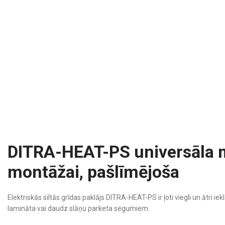
DITRA-HEAT-PS universāla m
montāžai, pašlīmējoša
Elektriskās siltās grīdas paklājs DITRA-HEAT-PS ir ļoti viegli un ātri 
lamināta vai daudz slāņu parketa segumiem.