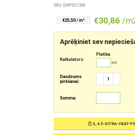
SKU:
DHPS512M
€
30,86
/m
€25,50 / m²
Aprēķiniet sev nepieci
Platība
Kalkulators:
m2
Daudzums
pirkšanai:
Summa:
S_6.5-DITRA-HEAT-P