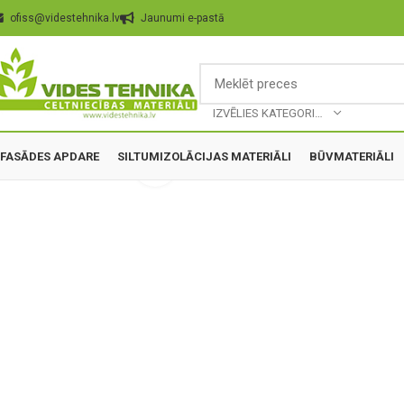
ofiss@videstehnika.lv
Jaunumi e-pastā
IZVĒLIES KATEGORIJU
FASĀDES APDARE
SILTUMIZOLĀCIJAS MATERIĀLI
BŪVMATERIĀLI
Palielināt