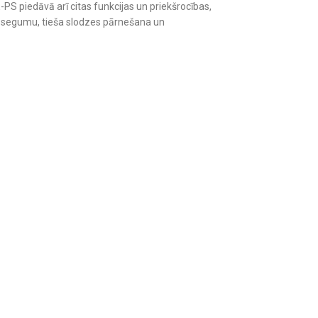
PS piedāvā arī citas funkcijas un priekšrocības,
z segumu, tieša slodzes pārnešana un