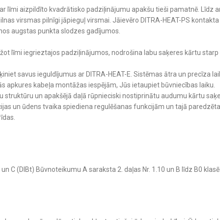
r līmi aizpildīto kvadrātisko padziļinājumu apakšu tieši pamatnē. Līdz a
 uz pilnas virsmas pilnīgi jāpieguļ virsmai. Jāievēro DITRA-HEAT-PS kon
anos augstas punkta slodzes gadījumos.
žot līmi iegrieztajos padziļinājumos, nodrošina labu saķeres kārtu star
ēķiniet savus ieguldījumus ar DITRA-HEAT-E. Sistēmas ātra un precīza la
kās apkures kabeļa montāžas iespējām, Jūs ietaupiet būvniecības laiku.
ņu struktūru un apakšējā daļā rūpnieciski nostiprinātu audumu kārtu saķe
cijas un ūdens tvaika spiediena regulēšanas funkcijām un tajā paredzēt
rīdas.
un C (DIBt) Būvnoteikumu A saraksta 2. daļas Nr. 1.10 un B līdz B0 klas