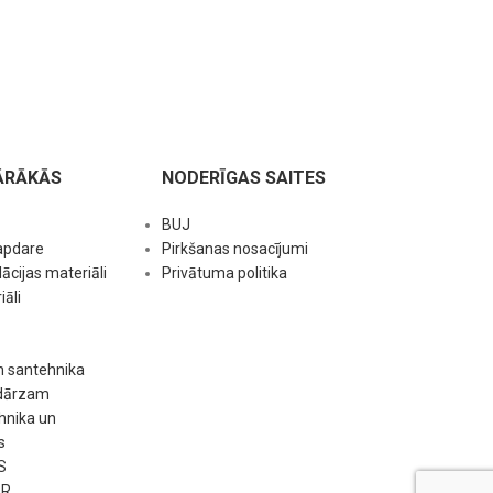
ĀRĀKĀS
NODERĪGAS SAITES
BUJ
apdare
Pirkšanas nosacījumi
ācijas materiāli
Privātuma politika
āli
n santehnika
 dārzam
hnika un
s
S
ER