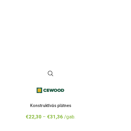
Konstruktīvās plātnes
Līmējošās p
SpeedFix
€
22,30
–
€
31,36
/gab.