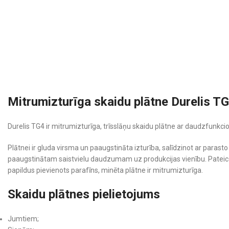
Mitrumizturīga skaidu plātne Durelis T
Durelis TG4 ir mitrumizturīga, trīsslāņu skaidu plātne ar daudzfunkc
Plātnei ir gluda virsma un paaugstināta izturība, salīdzinot ar paras
paaugstinātam saistvielu daudzumam uz produkcijas vienību. Pateic
papildus pievienots parafīns, minēta plātne ir mitrumizturīga.
Skaidu plātnes pielietojums
Jumtiem;