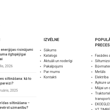
m
I
IZVĒLNE
POPUL
PRECES
 enerģijas risinājumi
Sākums
ma ilgtspējīgai
Katalogs
Fasādes 
ai
Aktuāli un noderīgi
Siltumizol
īlis, 2026
Pakalpojumi
Būvmateri
Par mums
Metāls
Kontakti
Elektrība
s siltināšana: kā to
Apkure u
 pareizi?
Mājai un
ruāris, 2025
Traktorte
transport
rīdas siltināšana –
EKOEGLE
evērst uzmanību?
VT TIMB