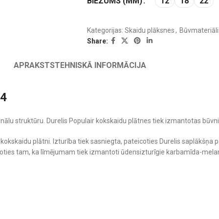
BIEZUMS (MM)
12
18
22
Kategorijas:
Skaidu plāksnes
,
Būvmateriāli
Share:
APRAKSTS
TEHNISKĀ INFORMĀCIJA
G4
ionālu struktūru. Durelis Populair kokskaidu plātnes tiek izmantotas bū
to kokskaidu plātni. Izturība tiek sasniegta, pateicoties Durelis saplā
oties tam, ka līmējumam tiek izmantoti ūdensizturīgie karbamīda-melam