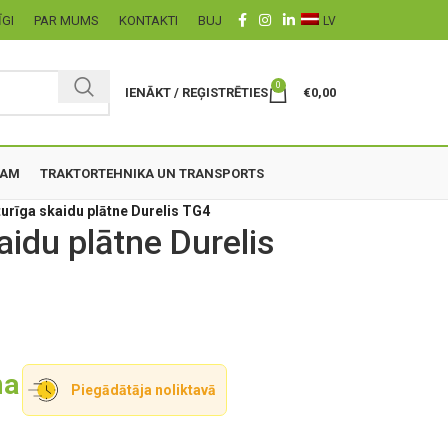
ĪGI
PAR MUMS
KONTAKTI
BUJ
LV
0
IENĀKT / REĢISTRĒTIES
€
0,00
ZAM
TRAKTORTEHNIKA UN TRANSPORTS
urīga skaidu plātne Durelis TG4
aidu plātne Durelis
ma
Piegādātāja noliktavā