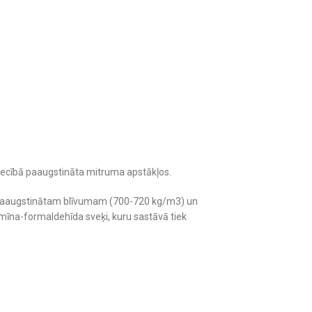
vniecībā paaugstināta mitruma apstākļos.
kšņa paaugstinātam blīvumam (700-720 kg/m3) un
īna-formaldehīda sveķi, kuru sastāvā tiek