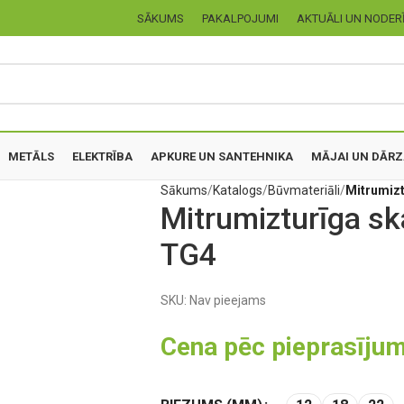
SĀKUMS
PAKALPOJUMI
AKTUĀLI UN NODER
METĀLS
ELEKTRĪBA
APKURE UN SANTEHNIKA
MĀJAI UN DĀR
Sākums
Katalogs
Būvmateriāli
Mitrumizt
Mitrumizturīga sk
TG4
SKU:
Nav pieejams
Cena pēc pieprasīju