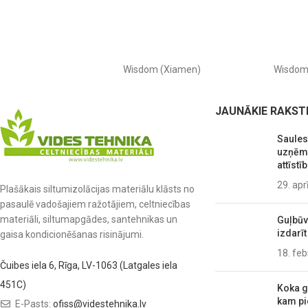
Wisdom (Xiamen)
Wisdo
JAUNĀKIE RAKST
Saules
uzņēmu
attīstīb
29. apr
Plašākais siltumizolācijas materiālu klāsts no
pasaulē vadošajiem ražotājiem, celtniecības
materiāli, siltumapgādes, santehnikas un
Guļbūve
izdarīt
gaisa kondicionēšanas risinājumi.
18. feb
Čuibes iela 6, Rīga, LV-1063 (Latgales iela
451C)
Koka g
kam pi
E-Pasts:
ofiss@videstehnika.lv