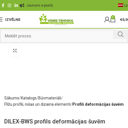
Jaunumi e-pastā
LV
0
IZVĒLNE
€
0,0
Palielināt
Sākums
Katalogs
Būvmateriāli
Flīžu profili, nišas un dizaina elementi
Profili deformācijas šuvēm
DILEX-BWS profils deformācijas šuvēm