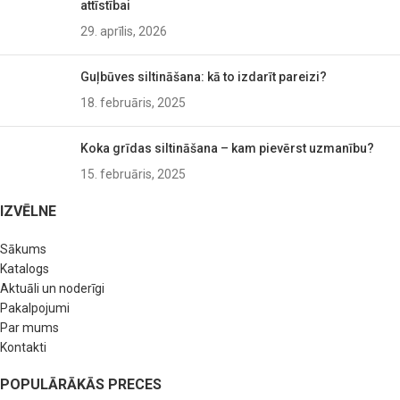
attīstībai
29. aprīlis, 2026
Guļbūves siltināšana: kā to izdarīt pareizi?
18. februāris, 2025
Koka grīdas siltināšana – kam pievērst uzmanību?
15. februāris, 2025
IZVĒLNE
Sākums
Katalogs
Aktuāli un noderīgi
Pakalpojumi
Par mums
Kontakti
POPULĀRĀKĀS PRECES