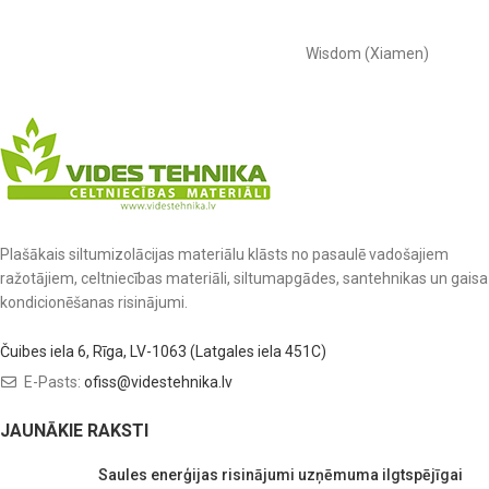
Wisdom (Xiamen)
Plašākais siltumizolācijas materiālu klāsts no pasaulē vadošajiem
ražotājiem, celtniecības materiāli, siltumapgādes, santehnikas un gaisa
kondicionēšanas risinājumi.
Čuibes iela 6, Rīga, LV-1063 (Latgales iela 451C)
E-Pasts:
ofiss@videstehnika.lv
JAUNĀKIE RAKSTI
Saules enerģijas risinājumi uzņēmuma ilgtspējīgai