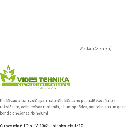
Wisdom (Xiamen)
Plašākais siltumizolācijas materiālu klāsts no pasaulē vadošajiem
ražotājiem, celtniecības materiāli, siltumapgādes, santehnikas un gaisa
kondicionēšanas risinājumi.
Čuibes iela 6, Rīga, LV-1063 (Latgales iela 451C)