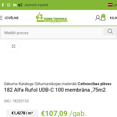
Jaunumi e-pastā
LV
0
IZVĒLNE
€
0,0
Palielināt
Sākums
Katalogs
Siltumizolācijas materiāli
Celtniecības plēves
182 Alfa Rufol UDB-C 100 membrāna ,75m2
SKU:
18250155
€
107,09
/gab.
€1,4278 / m²