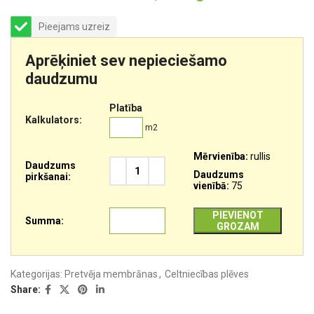
Pieejams uzreiz
Aprēķiniet sev nepieciešamo
daudzumu
Platība
Kalkulators:
m2
Mērvienība:
rullis
Daudzums
Daudzums
pirkšanai:
vienībā:
75
PIEVIENOT
Summa:
GROZAM
Kategorijas:
Pretvēja membrānas
,
Celtniecības plēves
Share: