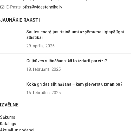
E-Pasts:
ofiss@videstehnika.lv
JAUNĀKIE RAKSTI
Saules enerģijas risinājumi uzņēmuma ilgtspējīgai
attīstībai
29. aprīlis, 2026
Guļbūves siltināšana: kā to izdarīt pareizi?
18. februāris, 2025
Koka grīdas siltināšana – kam pievērst uzmanību?
15. februāris, 2025
IZVĒLNE
Sākums
Katalogs
Aktuāli un noderīgi