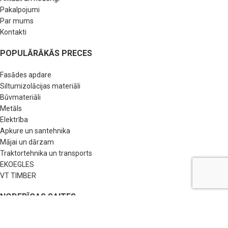
Pakalpojumi
Par mums
Kontakti
POPULĀRĀKĀS PRECES
Fasādes apdare
Siltumizolācijas materiāli
Būvmateriāli
Metāls
Elektrība
Apkure un santehnika
Mājai un dārzam
Traktortehnika un transports
EKOEGLES
VT TIMBER
NODERĪGAS SAITES
BUJ