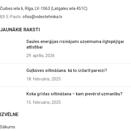
Čuibes iela 6, Rīga, LV-1063 (Latgales iela 451C)
E-Pasts:
ofiss@videstehnika.lv
JAUNĀKIE RAKSTI
Saules enerģijas risinājumi uzņēmuma ilgtspējīgai
attīstībai
29. aprīlis, 2026
Guļbūves siltināšana: kā to izdarīt pareizi?
18. februāris, 2025
Koka grīdas siltināšana – kam pievērst uzmanību?
15. februāris, 2025
IZVĒLNE
Sākums