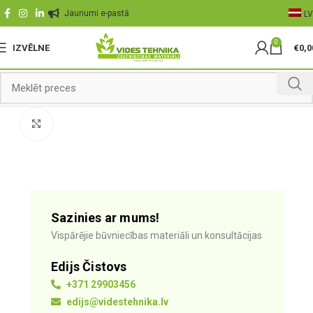
Jaunumi e-pastā
LV
0
IZVĒLNE
€
0,0
Palielināt
Sazinies ar mums!
Vispārējie būvniecības materiāli un konsultācijas
Edijs Čistovs
+371 29903456
edijs@videstehnika.lv