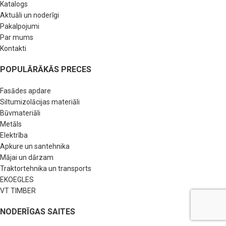
Katalogs
Aktuāli un noderīgi
Pakalpojumi
Par mums
Kontakti
POPULĀRĀKĀS PRECES
Fasādes apdare
Siltumizolācijas materiāli
Būvmateriāli
Metāls
Elektrība
Apkure un santehnika
Mājai un dārzam
Traktortehnika un transports
EKOEGLES
VT TIMBER
NODERĪGAS SAITES