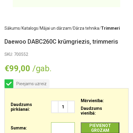
Sākums
Katalogs
Mājai un dārzam
Dārza tehnika
Trimmeri
Daewoo DABC260C krūmgriezis, trimmeris
SKU:
700552
€
99,00
/gab.
Pieejams uzreiz
Mērvienība:
Daudzums
Daudzums
pirkšanai:
vienībā:
PIEVIENOT
Summa:
GROZAM