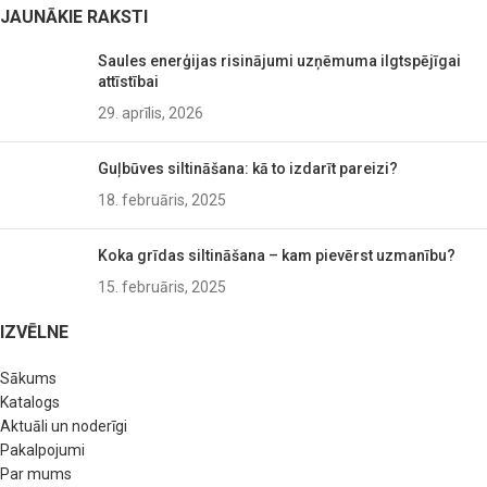
JAUNĀKIE RAKSTI
Saules enerģijas risinājumi uzņēmuma ilgtspējīgai
attīstībai
29. aprīlis, 2026
Guļbūves siltināšana: kā to izdarīt pareizi?
18. februāris, 2025
Koka grīdas siltināšana – kam pievērst uzmanību?
15. februāris, 2025
IZVĒLNE
Sākums
Katalogs
Aktuāli un noderīgi
Pakalpojumi
Par mums