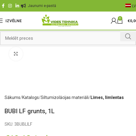
Jaunumi e-pastā
LV
0
IZVĒLNE
€
0,0
Palielināt
Sākums
Katalogs
Siltumizolācijas materiāli
Līmes, līmlentas
BUBI LF grunts, 1L
SKU:
3BUBLILF