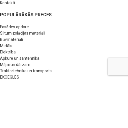
Kontakti
POPULĀRĀKĀS PRECES
Fasādes apdare
Siltumizolācijas materiāli
Būvmateriāli
Metāls
Elektrība
Apkure un santehnika
Mājai un dārzam
Traktortehnika un transports
EKOEGLES
VT TIMBER
NODERĪGAS SAITES
BUJ
Pirkšanas nosacījumi
Privātuma politika
VISAS TIESĪBAS PATURAM
VIDESTEHNIKA.LV
2021