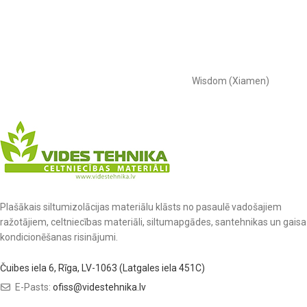
Wisdom (Xiamen)
Plašākais siltumizolācijas materiālu klāsts no pasaulē vadošajiem
ražotājiem, celtniecības materiāli, siltumapgādes, santehnikas un gaisa
kondicionēšanas risinājumi.
Čuibes iela 6, Rīga, LV-1063 (Latgales iela 451C)
E-Pasts:
ofiss@videstehnika.lv