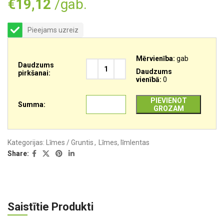
€
19,12
/gab.
Pieejams uzreiz
Mērvienība:
gab
Daudzums
Daudzums
pirkšanai:
vienībā:
0
PIEVIENOT
Summa:
GROZAM
Kategorijas:
Līmes / Gruntis
,
Līmes, līmlentas
Share:
Saistītie Produkti