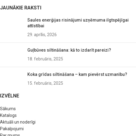
JAUNĀKIE RAKSTI
Saules enerģijas risinājumi uzņēmuma ilgtspējīgai
attīstībai
29. aprīlis, 2026
Guļbūves siltināšana: kā to izdarīt pareizi?
18. februāris, 2025
Koka grīdas siltināšana – kam pievērst uzmanību?
15. februāris, 2025
IZVĒLNE
Sākums
Katalogs
Aktuāli un noderīgi
Pakalpojumi
Par mums