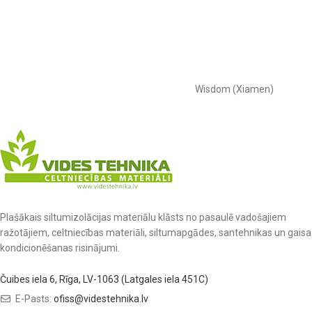
Wisdom (Xiamen)
Plašākais siltumizolācijas materiālu klāsts no pasaulē vadošajiem
ražotājiem, celtniecības materiāli, siltumapgādes, santehnikas un gaisa
kondicionēšanas risinājumi.
Čuibes iela 6, Rīga, LV-1063 (Latgales iela 451C)
E-Pasts:
ofiss@videstehnika.lv