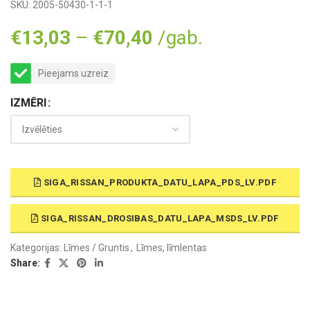
SKU:
2005-50430-1-1-1
€
13,03
–
€
70,40
/gab.
Pieejams uzreiz
IZMĒRI
SIGA_RISSAN_PRODUKTA_DATU_LAPA_PDS_LV.PDF
SIGA_RISSAN_DROSIBAS_DATU_LAPA_MSDS_LV.PDF
Kategorijas:
Līmes / Gruntis
,
Līmes, līmlentas
Share: