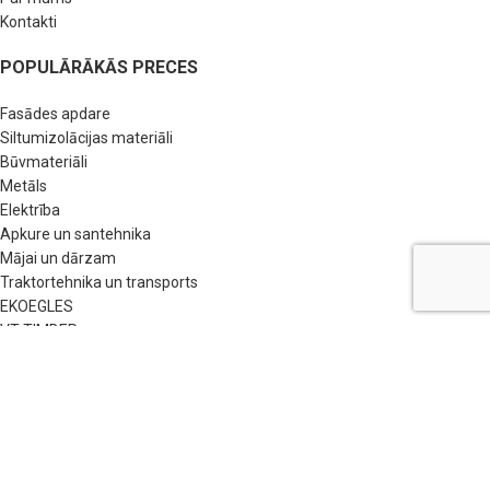
Kontakti
POPULĀRĀKĀS PRECES
Fasādes apdare
Siltumizolācijas materiāli
Būvmateriāli
Metāls
Elektrība
Apkure un santehnika
Mājai un dārzam
Traktortehnika un transports
EKOEGLES
VT TIMBER
NODERĪGAS SAITES
BUJ
Pirkšanas nosacījumi
Privātuma politika