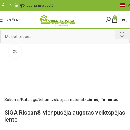
Jaunumi e-pastā
LV
0
IZVĒLNE
€
0,0
Palielināt
Sākums
Katalogs
Siltumizolācijas materiāli
Līmes, līmlentas
SIGA Rissan® vienpusēja augstas veiktspējas
lente