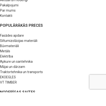
Aktuāli un noderīgi
Pakalpojumi
Par mums
Kontakti
POPULĀRĀKĀS PRECES
Fasādes apdare
Siltumizolācijas materiāli
Būvmateriāli
Metāls
Elektrība
Apkure un santehnika
Mājai un dārzam
Traktortehnika un transports
EKOEGLES
VT TIMBER
NODERĪGAS SAITES
BUJ