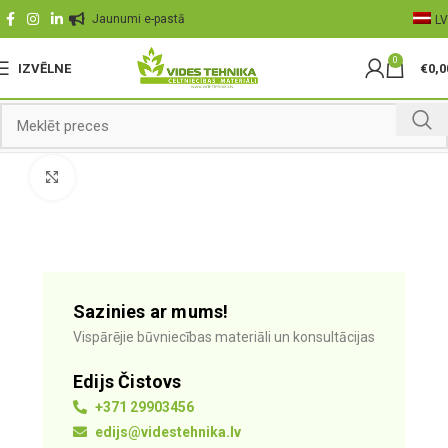
Jaunumi e-pastā
LV
0
IZVĒLNE
€
0,0
Palielināt
Sazinies ar mums!
Vispārējie būvniecības materiāli un konsultācijas
Edijs Čistovs
+371 29903456
edijs@videstehnika.lv