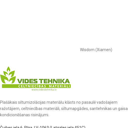
Wisdom (Xiamen)
Plašākais siltumizolācijas materiālu klāsts no pasaulē vadošajiem
ražotājiem, celtniecības materiāli, siltumapgādes, santehnikas un gaisa
kondicionēšanas risinājumi.
Čuibes iela 6, Rīga, LV-1063 (Latgales iela 451C)