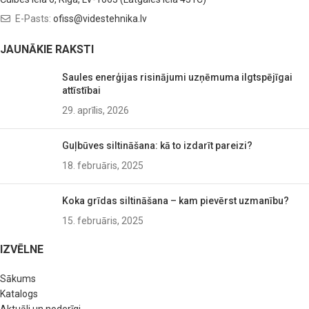
E-Pasts:
ofiss@videstehnika.lv
JAUNĀKIE RAKSTI
Saules enerģijas risinājumi uzņēmuma ilgtspējīgai
attīstībai
29. aprīlis, 2026
Guļbūves siltināšana: kā to izdarīt pareizi?
18. februāris, 2025
Koka grīdas siltināšana – kam pievērst uzmanību?
15. februāris, 2025
IZVĒLNE
Sākums
Katalogs