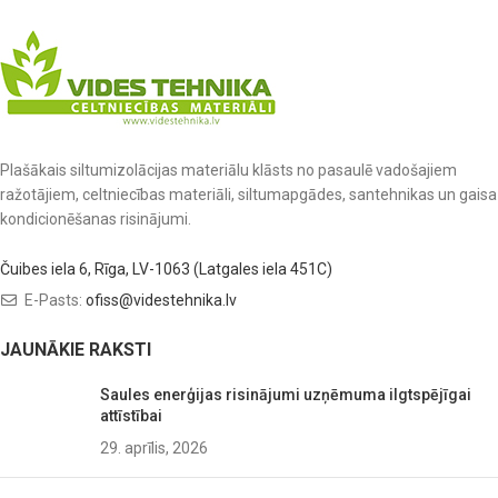
Plašākais siltumizolācijas materiālu klāsts no pasaulē vadošajiem
ražotājiem, celtniecības materiāli, siltumapgādes, santehnikas un gaisa
kondicionēšanas risinājumi.
Čuibes iela 6, Rīga, LV-1063 (Latgales iela 451C)
E-Pasts:
ofiss@videstehnika.lv
JAUNĀKIE RAKSTI
Saules enerģijas risinājumi uzņēmuma ilgtspējīgai
attīstībai
29. aprīlis, 2026