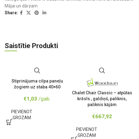
Mājai un dārzam
Share:
Saistītie Produkti
Stiprinājuma cilpa paneļu
žogiem uz staba 40×60
Chalet Chair Classic – atpūtas
€
1,03
/gab.
krēsls , galdiņš, paliknis,
paliknis kājām
PIEVIENOT
€
667,92
GROZAM
PIEVIENOT
GROZAM