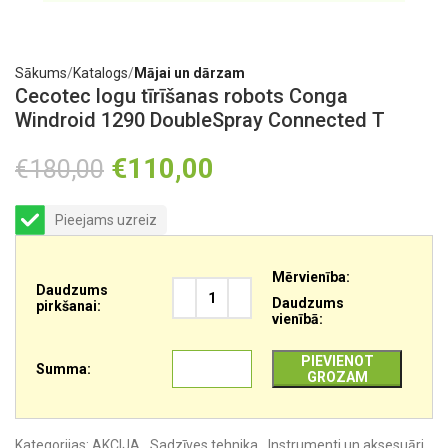
Sākums
Katalogs
Mājai un dārzam
Cecotec logu tīrīšanas robots Conga
Windroid 1290 DoubleSpray Connected T
€
110,00
€
180,00
Pieejams uzreiz
Mērvienība:
Daudzums
Daudzums
pirkšanai:
vienībā:
PIEVIENOT
Summa:
GROZAM
Kategorijas:
AKCIJA
,
Sadzīves tehnika
,
Instrumenti un aksesuāri
,