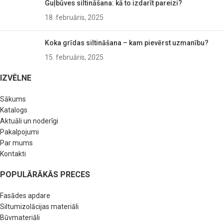
Guļbūves siltināšana: kā to izdarīt pareizi?
18. februāris, 2025
Koka grīdas siltināšana – kam pievērst uzmanību?
15. februāris, 2025
IZVĒLNE
Sākums
Katalogs
Aktuāli un noderīgi
Pakalpojumi
Par mums
Kontakti
POPULĀRĀKĀS PRECES
Fasādes apdare
Siltumizolācijas materiāli
Būvmateriāli