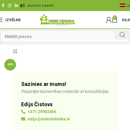
Jaunumi e-pastā
LV
0
IZVĒLNE
€
0,0
Palielināt
-39%
Sazinies ar mums!
Vispārējie būvniecības materiāli un konsultācijas
Edijs Čistovs
+371 29903456
edijs@videstehnika.lv