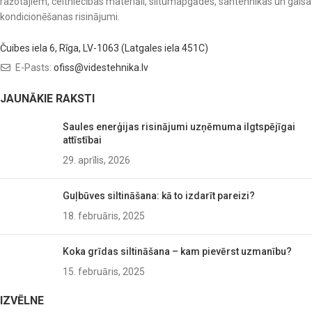
ražotājiem, celtniecības materiāli, siltumapgādes, santehnikas un gaisa
kondicionēšanas risinājumi.
Čuibes iela 6, Rīga, LV-1063 (Latgales iela 451C)
E-Pasts:
ofiss@videstehnika.lv
JAUNĀKIE RAKSTI
Saules enerģijas risinājumi uzņēmuma ilgtspējīgai
attīstībai
29. aprīlis, 2026
Guļbūves siltināšana: kā to izdarīt pareizi?
18. februāris, 2025
Koka grīdas siltināšana – kam pievērst uzmanību?
15. februāris, 2025
IZVĒLNE