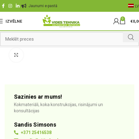
Jaunumi e-pastā
LV
0
IZVĒLNE
€
0,0
Palielināt
Sazinies ar mums!
Kokmateriāli, koka konstrukcijas, risinājumi un
konsultācijas
Sandis Simsons
+371 25416538