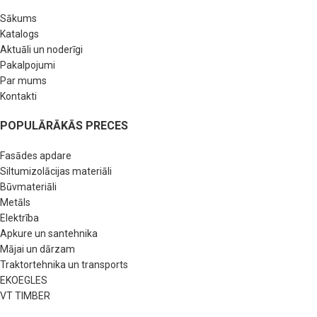
Sākums
Katalogs
Aktuāli un noderīgi
Pakalpojumi
Par mums
Kontakti
POPULĀRĀKĀS PRECES
Fasādes apdare
Siltumizolācijas materiāli
Būvmateriāli
Metāls
Elektrība
Apkure un santehnika
Mājai un dārzam
Traktortehnika un transports
EKOEGLES
VT TIMBER