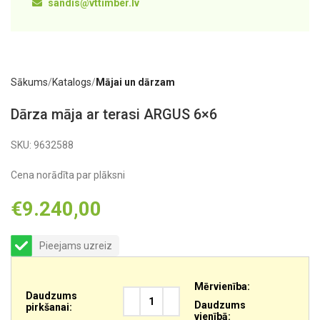
sandis@vttimber.lv
Sākums
Katalogs
Mājai un dārzam
Dārza māja ar terasi ARGUS 6×6
SKU:
9632588
Cena norādīta par plāksni
€
9.240,00
Pieejams uzreiz
Mērvienība:
Daudzums
Daudzums
pirkšanai:
vienībā: