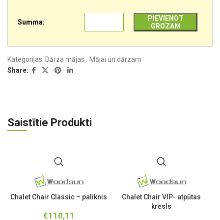
PIEVIENOT
Summa:
GROZAM
Kategorijas:
Dārza mājas
,
Mājai un dārzam
Share:
Saistītie Produkti
Chalet Chair Classic – paliknis
Chalet Chair VIP- atpūtas
krēsls
€
110,11