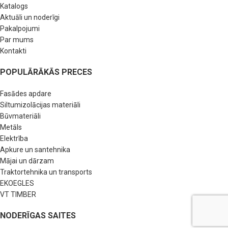
Katalogs
Aktuāli un noderīgi
Pakalpojumi
Par mums
Kontakti
POPULĀRĀKĀS PRECES
Fasādes apdare
Siltumizolācijas materiāli
Būvmateriāli
Metāls
Elektrība
Apkure un santehnika
Mājai un dārzam
Traktortehnika un transports
EKOEGLES
VT TIMBER
NODERĪGAS SAITES