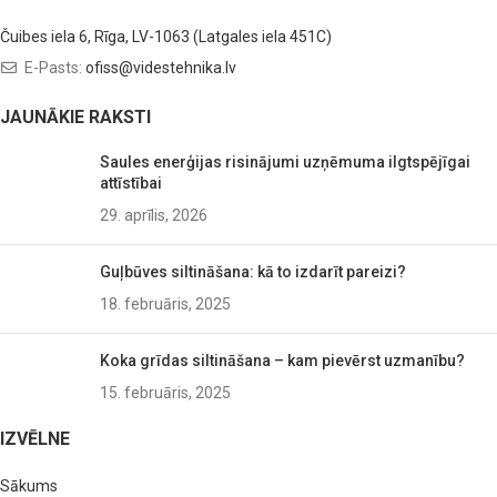
Čuibes iela 6, Rīga, LV-1063 (Latgales iela 451C)
E-Pasts:
ofiss@videstehnika.lv
JAUNĀKIE RAKSTI
Saules enerģijas risinājumi uzņēmuma ilgtspējīgai
attīstībai
29. aprīlis, 2026
Guļbūves siltināšana: kā to izdarīt pareizi?
18. februāris, 2025
Koka grīdas siltināšana – kam pievērst uzmanību?
15. februāris, 2025
IZVĒLNE
Sākums