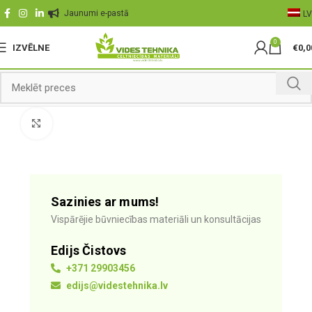
Jaunumi e-pastā
LV
0
IZVĒLNE
€
0,0
Palielināt
Sazinies ar mums!
Vispārējie būvniecības materiāli un konsultācijas
Edijs Čistovs
+371 29903456
edijs@videstehnika.lv