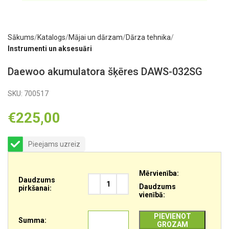
Sākums
Katalogs
Mājai un dārzam
Dārza tehnika
Instrumenti un aksesuāri
Daewoo akumulatora šķēres DAWS-032SG
SKU:
700517
€
225,00
Pieejams uzreiz
Mērvienība:
Daudzums
Daudzums
pirkšanai:
vienībā:
PIEVIENOT
Summa:
GROZAM