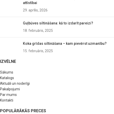
attīstībai
29. aprīlis, 2026
Guļbūves siltināšana: kā to izdarīt pareizi?
18. februāris, 2025
Koka grīdas siltināšana – kam pievērst uzmanību?
15. februāris, 2025
IZVĒLNE
Sākums
Katalogs
Aktuāli un noderīgi
Pakalpojumi
Par mums
Kontakti
POPULĀRĀKĀS PRECES