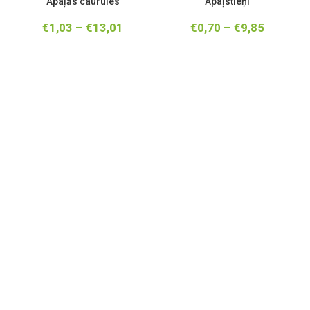
Apaļās caurules
Apaļstieņi
€
1,03
–
€
13,01
€
0,70
–
€
9,85