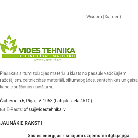
Wisdom (Xiamen)
Plašākais siltumizolācijas materiālu klāsts no pasaulē vadošajiem
ražotājiem, celtniecības materiāli, siltumapgādes, santehnikas un gaisa
kondicionēšanas risinājumi.
Čuibes iela 6, Rīga, LV-1063 (Latgales iela 451C)
E-Pasts:
ofiss@videstehnika.lv
JAUNĀKIE RAKSTI
Saules enerģijas risinājumi uzņēmuma ilgtspējīgai