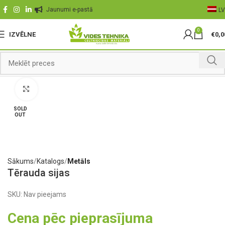
Jaunumi e-pastā
LV
0
IZVĒLNE
€
0,0
Palielināt
SOLD
OUT
Sākums
Katalogs
Metāls
Tērauda sijas
SKU:
Nav pieejams
Cena pēc pieprasījuma