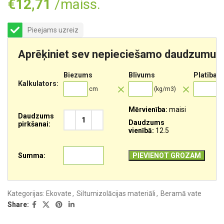
€
12,71
/maiss.
Pieejams uzreiz
Aprēķiniet sev nepieciešamo daudzumu
Biezums
Blīvums
Platība
Kalkulators:
cm
(kg/m3)
m
Mērvienība:
maisi
Daudzums
Daudzums
pirkšanai:
vienībā:
12.5
Summa:
PIEVIENOT GROZAM
Kategorijas:
Ekovate
,
Siltumizolācijas materiāli
,
Beramā vate
Share: