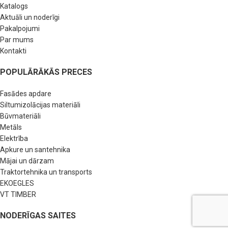
Katalogs
Aktuāli un noderīgi
Pakalpojumi
Par mums
Kontakti
POPULĀRĀKĀS PRECES
Fasādes apdare
Siltumizolācijas materiāli
Būvmateriāli
Metāls
Elektrība
Apkure un santehnika
Mājai un dārzam
Traktortehnika un transports
EKOEGLES
VT TIMBER
NODERĪGAS SAITES