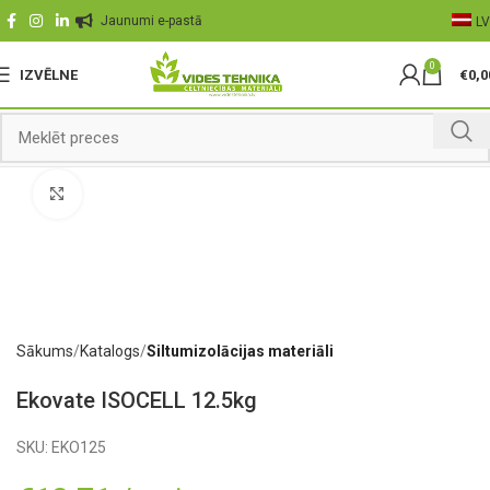
Jaunumi e-pastā
LV
0
IZVĒLNE
€
0,0
Palielināt
Sākums
Katalogs
Siltumizolācijas materiāli
Ekovate ISOCELL 12.5kg
SKU:
EKO125