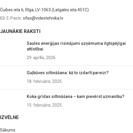
Čuibes iela 6, Rīga, LV-1063 (Latgales iela 451C)
E-Pasts:
ofiss@videstehnika.lv
JAUNĀKIE RAKSTI
Saules enerģijas risinājumi uzņēmuma ilgtspējīgai
attīstībai
29. aprīlis, 2026
Guļbūves siltināšana: kā to izdarīt pareizi?
18. februāris, 2025
Koka grīdas siltināšana – kam pievērst uzmanību?
15. februāris, 2025
IZVĒLNE
Sākums