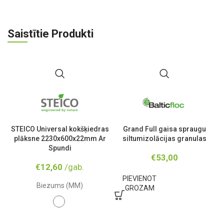
Saistītie Produkti
STEICO Universal kokšķiedras
Grand Full gaisa spraugu
plāksne 2230x600x22mm Ar
siltumizolācijas granulas
Spundi
€
53,00
€
12,60
/gab.
PIEVIENOT
Biezums (MM)
GROZAM
22