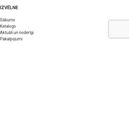
IZVĒLNE
Sākums
Katalogs
Aktuāli un noderīgi
Pakalpojumi
Par mums
Kontakti
POPULĀRĀKĀS PRECES
Fasādes apdare
Siltumizolācijas materiāli
Būvmateriāli
Metāls
Elektrība
Apkure un santehnika
Mājai un dārzam
Traktortehnika un transports
EKOEGLES