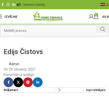
Jaunumi e-pastā
LV
0
IZVĒLNE
€
0,0
Edijs Čistovs
Admin
On 29. oktobris, 2021
Komentāri ir izslēgti
Nākamais
Iepriekšējais