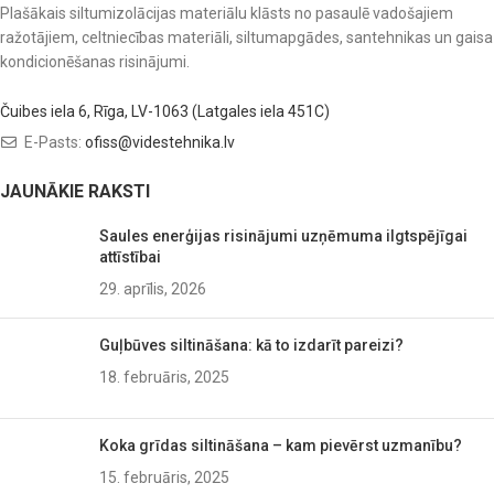
Plašākais siltumizolācijas materiālu klāsts no pasaulē vadošajiem
ražotājiem, celtniecības materiāli, siltumapgādes, santehnikas un gaisa
kondicionēšanas risinājumi.
Čuibes iela 6, Rīga, LV-1063 (Latgales iela 451C)
E-Pasts:
ofiss@videstehnika.lv
JAUNĀKIE RAKSTI
Saules enerģijas risinājumi uzņēmuma ilgtspējīgai
attīstībai
29. aprīlis, 2026
Guļbūves siltināšana: kā to izdarīt pareizi?
18. februāris, 2025
Koka grīdas siltināšana – kam pievērst uzmanību?
15. februāris, 2025