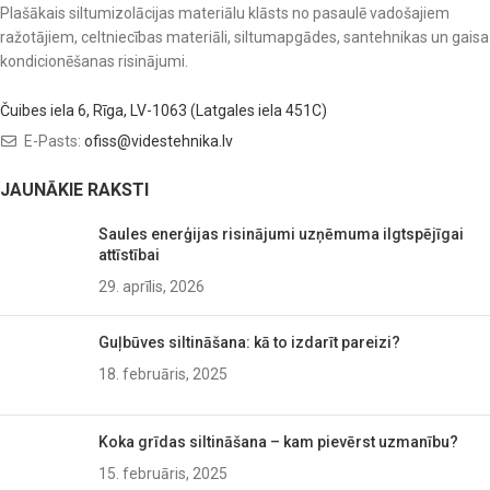
Plašākais siltumizolācijas materiālu klāsts no pasaulē vadošajiem
ražotājiem, celtniecības materiāli, siltumapgādes, santehnikas un gaisa
kondicionēšanas risinājumi.
Čuibes iela 6, Rīga, LV-1063 (Latgales iela 451C)
E-Pasts:
ofiss@videstehnika.lv
JAUNĀKIE RAKSTI
Saules enerģijas risinājumi uzņēmuma ilgtspējīgai
attīstībai
29. aprīlis, 2026
Guļbūves siltināšana: kā to izdarīt pareizi?
18. februāris, 2025
Koka grīdas siltināšana – kam pievērst uzmanību?
15. februāris, 2025