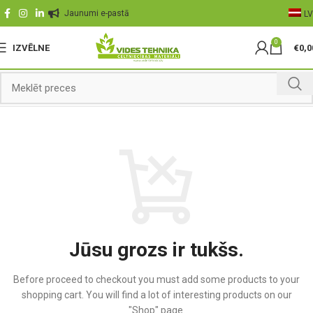
Jaunumi e-pastā
LV
0
IZVĒLNE
€
0,0
Jūsu grozs ir tukšs.
Before proceed to checkout you must add some products to your
shopping cart.
You will find a lot of interesting products on our
"Shop" page.