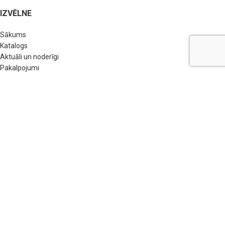
IZVĒLNE
Sākums
Katalogs
Aktuāli un noderīgi
Pakalpojumi
Par mums
Kontakti
POPULĀRĀKĀS PRECES
Fasādes apdare
Siltumizolācijas materiāli
Būvmateriāli
Metāls
Elektrība
Apkure un santehnika
Mājai un dārzam
Traktortehnika un transports
EKOEGLES