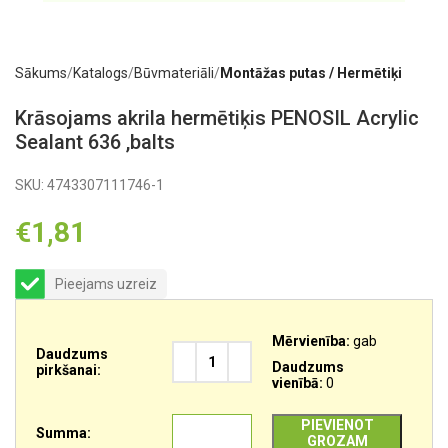
Sākums
Katalogs
Būvmateriāli
Montāžas putas / Hermētiķi
Krāsojams akrila hermētiķis PENOSIL Acrylic
Sealant 636 ,balts
SKU:
4743307111746-1
€
1,81
Pieejams uzreiz
Mērvienība:
gab
Daudzums
Daudzums
pirkšanai:
vienībā:
0
PIEVIENOT
Summa:
GROZAM