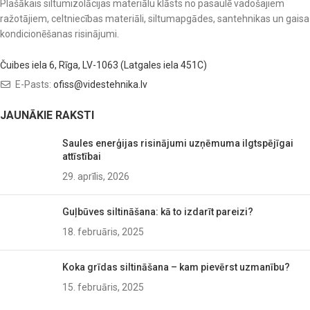
Plašākais siltumizolācijas materiālu klāsts no pasaulē vadošajiem
ražotājiem, celtniecības materiāli, siltumapgādes, santehnikas un gaisa
kondicionēšanas risinājumi.
Čuibes iela 6, Rīga, LV-1063 (Latgales iela 451C)
E-Pasts:
ofiss@videstehnika.lv
JAUNĀKIE RAKSTI
Saules enerģijas risinājumi uzņēmuma ilgtspējīgai
attīstībai
29. aprīlis, 2026
Guļbūves siltināšana: kā to izdarīt pareizi?
18. februāris, 2025
Koka grīdas siltināšana – kam pievērst uzmanību?
15. februāris, 2025