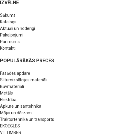
IZVĒLNE
Sākums
Katalogs
Aktuāli un noderīgi
Pakalpojumi
Par mums
Kontakti
POPULĀRĀKĀS PRECES
Fasādes apdare
Siltumizolācijas materiāli
Būvmateriāli
Metāls
Elektrība
Apkure un santehnika
Mājai un dārzam
Traktortehnika un transports
EKOEGLES
VT TIMBER