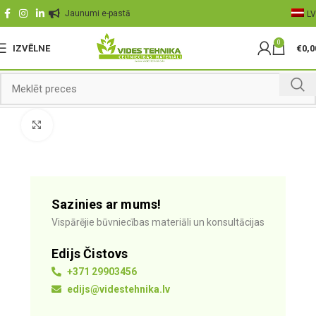
Jaunumi e-pastā
LV
0
IZVĒLNE
€
0,0
Palielināt
Sazinies ar mums!
Vispārējie būvniecības materiāli un konsultācijas
Edijs Čistovs
+371 29903456
edijs@videstehnika.lv