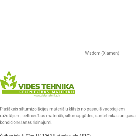
Wisdom (Xiamen)
Plašākais siltumizolācijas materiālu klāsts no pasaulē vadošajiem
ražotājiem, celtniecības materiāli, siltumapgādes, santehnikas un gaisa
kondicionēšanas risinājumi.
Čuibes iela 6, Rīga, LV-1063 (Latgales iela 451C)