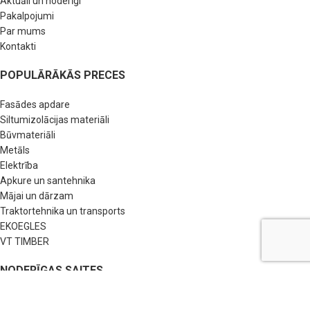
Aktuāli un noderīgi
Pakalpojumi
Par mums
Kontakti
POPULĀRĀKĀS PRECES
Fasādes apdare
Siltumizolācijas materiāli
Būvmateriāli
Metāls
Elektrība
Apkure un santehnika
Mājai un dārzam
Traktortehnika un transports
EKOEGLES
VT TIMBER
NODERĪGAS SAITES
BUJ