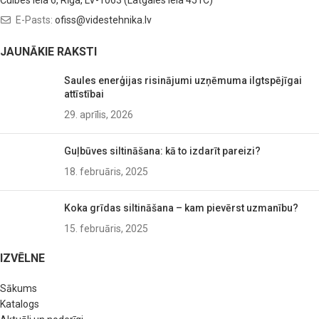
E-Pasts:
ofiss@videstehnika.lv
JAUNĀKIE RAKSTI
Saules enerģijas risinājumi uzņēmuma ilgtspējīgai
attīstībai
29. aprīlis, 2026
Guļbūves siltināšana: kā to izdarīt pareizi?
18. februāris, 2025
Koka grīdas siltināšana – kam pievērst uzmanību?
15. februāris, 2025
IZVĒLNE
Sākums
Katalogs