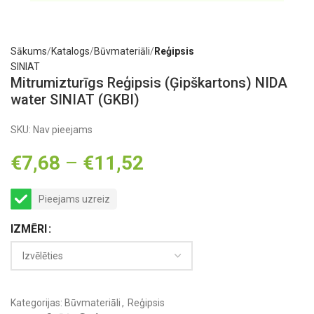
Sākums
Katalogs
Būvmateriāli
Reģipsis
SINIAT
Mitrumizturīgs Reģipsis (Ģipškartons) NIDA
water SINIAT (GKBI)
SKU:
Nav pieejams
€
7,68
–
€
11,52
Pieejams uzreiz
IZMĒRI
Kategorijas:
Būvmateriāli
,
Reģipsis