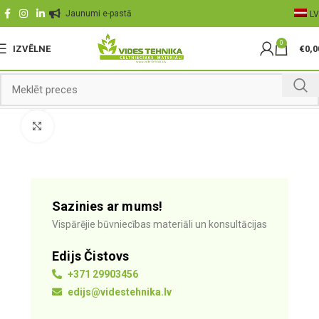
Jaunumi e-pastā
LV
0
IZVĒLNE
€
0,0
360 product view
Palielināt
Sazinies ar mums!
Vispārējie būvniecības materiāli un konsultācijas
Edijs Čistovs
+371 29903456
edijs@videstehnika.lv